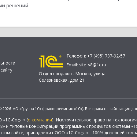
ми решений.
Телефон:
+7 (495) 737-92-57
льности
Email:
site_v8@1c.ru
 сайту
Отдел продаж:
г. Москва
,
улица
Селезнёвская, дом 21
© 2026 АО «Группа 1С» (правопреемник «1С»). Все права на сайт защищен
О «1С-Софт» (
о компании
). Исключительное право на технологи
 8» и типовые конфигурации программных продуктов системы «1С
этом сайте, принадлежит ООО «1С-Софт» - 100% дочерней комп