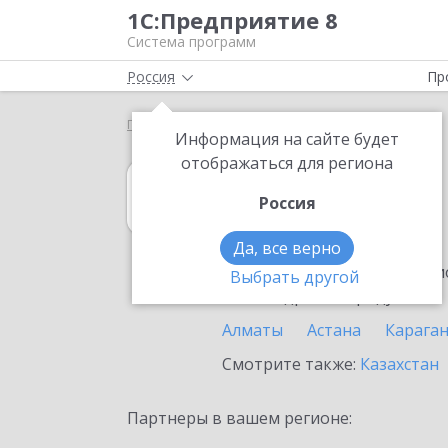
1С:Предприятие 8
Система программ
Россия
Пр
Главная
1С:Касса
Выбор партнёра
Тараз
Информация на сайте будет
отображаться для региона
1С:Касса
Россия
в Таразе
Да, все верно
Ознакомьтесь с информацио
Выбрать другой
или внедрение продукта.
Алматы
Астана
Карага
Смотрите также:
Казахстан
Партнеры в вашем регионе: