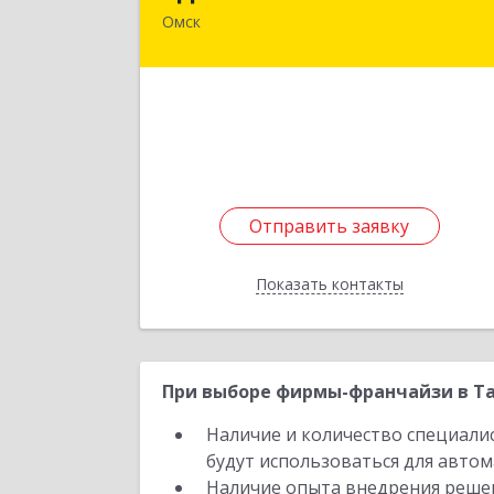
Омск
646740, Омская обл, Полтавский р-н
Полтавка рп, Гуртьева ул, дом № 
Подробне
Отправить заявку
Отправить заявку
Показать контакты
Назад
При выборе фирмы-франчайзи в Та
Наличие и количество специали
будут использоваться для автом
Наличие опыта внедрения решен