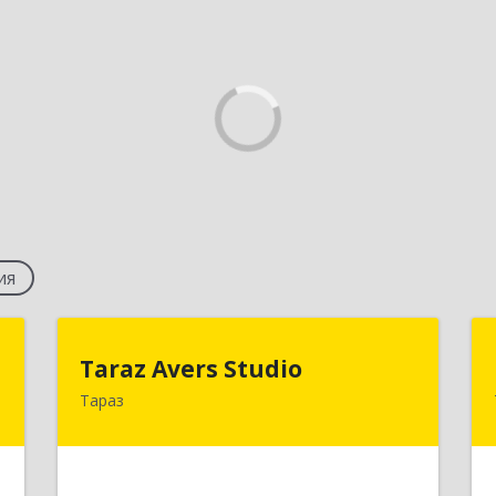
ия
о
Taraz Avers Studio
Taraz Avers Studio
Тараз
1
КАЗАХСТАН , 080012, г.Тараз,
ул.Айтеке би, 28 "а"
е
Подробнее