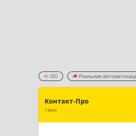
ISO
Реальная автоматизац
Контакт-Пр
Контакт-Про
Тараз
РК, г.Тараз, ул.Койгелды, 209/1
Подробне