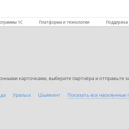
ограммы 1С
Платформа и технологии
Поддержка 
нными карточками, выберите партнёра и отправьте за
нда
Уральск
Шымкент
Показать все населенные