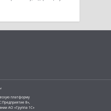
ы
ческую платформу
:Предприятие 8»,
ании АО «Группа 1С»