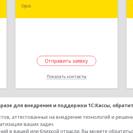
Орск
,
462430, Оренбургская обл, Орск г,
5
Добровольского ул, дом № 23, кв.11
е
Подробнее
Отправить заявку
Отправить заявку
Показать контакты
Назад
разе для внедрения и поддержки 1С:Кассы, обратит
стов, аттестованных на внедрение технологий и решен
атизации ваших задач.
ий в вашей или близкой отрасли. Вы можете обратитьс