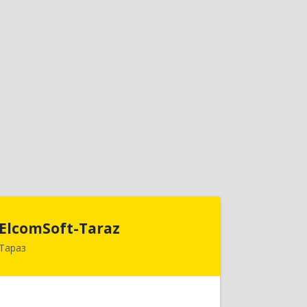
ElcomSoft-Taraz
ElcomSoft-Taraz
Тараз
080000, Республика Казахстан,
г.Тараз, 1-ый переулок Чехова, дом 8,
кв. 1