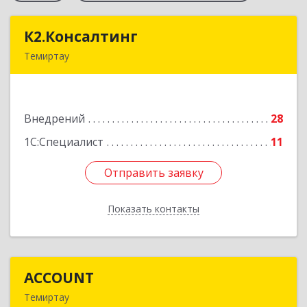
К2.Консалтинг
К2.Консалтинг
Темиртау
Республика Казахстан, г.Темиртау, 7мкр, дом 9,
офис 61
Внедрений
28
Подробнее
1С:Специалист
11
Отправить заявку
Отправить заявку
Показать контакты
Назад
ACCOUNT
ACCOUNT
Темиртау