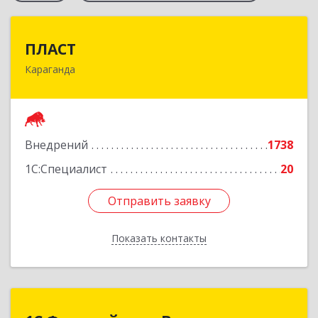
ПЛАСТ
ПЛАСТ
Караганда
100009,Казахстан,г.Караганда, ул.Кривогуза,
д.33/1
Подробнее
Внедрений
1738
1С:Специалист
20
Отправить заявку
Отправить заявку
Показать контакты
Назад
1С:Франчайзинг Ваниев