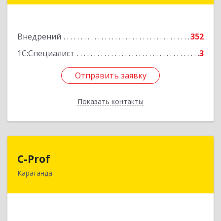
Подробнее
Внедрений
352
1С:Специалист
3
Отправить заявку
Отправить заявку
Показать контакты
Назад
C-Prof
C-Prof
Караганда
100000, Республика Казахстан, г. Караганда, ул.
Ермекова, 11/2, оф.308
Подробнее