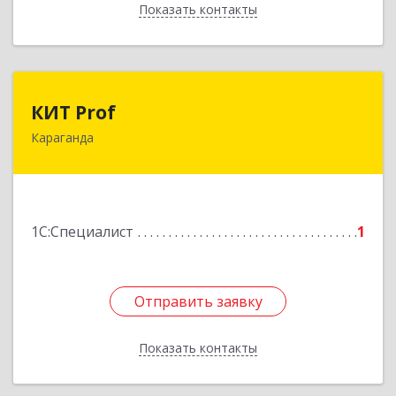
Показать контакты
Назад
КИТ Prof
КИТ Prof
Караганда
Республика Казахстан ,100009, г. Караганда,
ул.Пассажирская, 10, оф.307
Подробнее
1С:Специалист
1
Отправить заявку
Отправить заявку
Показать контакты
Назад