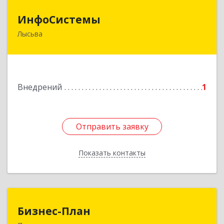
ИнфоСистемы
ИнфоСистемы
Лысьва
618900, Пермский край, Лысьва г, Мира ул, дом
№ 44, 23
Подробнее
Внедрений
1
Отправить заявку
Отправить заявку
Показать контакты
Назад
Бизнес-План
Бизнес-План