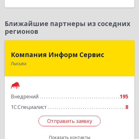
Ближайшие партнеры из соседних
регионов
Компания Информ Сервис
Компания Информ Сервис
Лысьва
618909, Пермский край, Лысьва г, Металлистов
ул, дом № 3, оф.535
Подробнее
Внедрений
195
1С:Специалист
8
Отправить заявку
Отправить заявку
Показать контакты
Назад