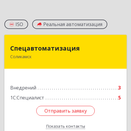
ISO
Реальная автоматизация
Спецавтоматизация
Спецавтоматизация
Соликамск
618547, Пермский край, Соликамск г,
Транспортная ул, дом № 4
Подробнее
Внедрений
3
1С:Специалист
5
Отправить заявку
Отправить заявку
Показать контакты
Назад