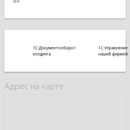
дня.
1С:Документооборот
1С:Управление
холдинга
нашей фирмой
Адрес на карте