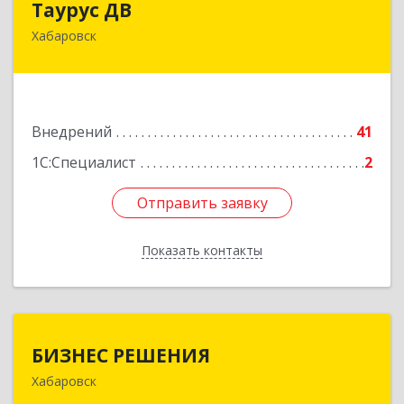
Таурус ДВ
Хабаровск
680007, Хабаровский край, Хабаровск г,
Волочаевская ул, дом № 8, оф.10
Подробнее
Внедрений
41
1С:Специалист
2
Отправить заявку
Отправить заявку
Показать контакты
Назад
БИЗНЕС РЕШЕНИЯ
БИЗНЕС РЕШЕНИЯ
Хабаровск
680030, Хабаровский край, Хабаровск г, Ленина