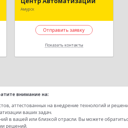
Центр Автоматизации
Амурск
к
682640, Хабаровский край, Амурск г,
7
Мира пр-кт, дом № 55, оф.2
Отправить заявку
е
Подробнее
Отправить заявку
Показать контакты
Назад
атите внимание на:
стов, аттестованных на внедрение технологий и решен
атизации ваших задач.
ий в вашей или близкой отрасли. Вы можете обратитьс
ми решений.