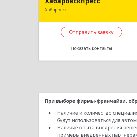
Хабаровскпресс
Хабаровск
380030, Хабаровский край, Хабаровс
г, Мухина ул, дом № 14-6
Отправить заявку
Подробне
Отправить заявку
Показать контакты
Назад
При выборе фирмы-франчайзи, обр
Наличие и количество специали
будут использоваться для автом
Наличие опыта внедрения решен
примеры внедренных партнера