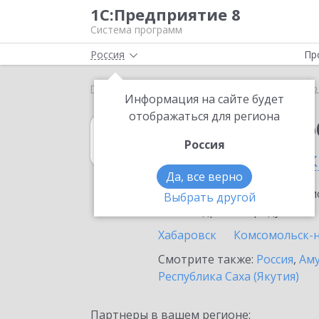
1С:Предприятие 8
Система программ
Россия
Пр
Главная
1С:Документооборот холдинга
Выбор
Информация на сайте будет
отображаться для региона
1С:Документоо
Россия
в Хабаровском 
Да, все верно
Ознакомьтесь с информацио
Выбрать другой
или внедрение продукта.
Хабаровск
Комсомольск-
Смотрите также:
Россия
,
Аму
Республика Саха (Якутия)
Партнеры в вашем регионе: