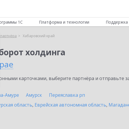
ограммы 1С
Платформа и технологии
Поддержка 
 партнёра
Хабаровский край
борот холдинга
крае
нными карточками, выберите партнёра и отправьте за
на-Амуре
Амурск
Переяславка рп
рская область
,
Еврейская автономная область
,
Магадан