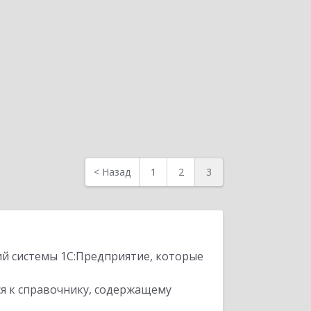
<
Назад
1
2
3
ий системы 1С:Предприятие, которые
я к справочнику, содержащему