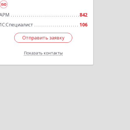
Подробнее
АРМ
842
1С:Специалист
106
Отправить заявку
Отправить заявку
Показать контакты
Назад