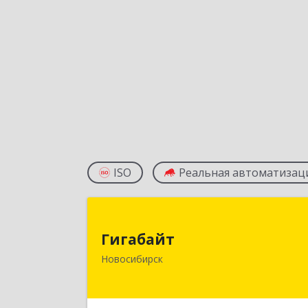
ISO
Реальная автоматизац
Гигабай
Гигабайт
630099, Новосибирская обл
Новосибирск
Новосибирск г, Ядринцевская ул, до
№ 68/1, этаж 