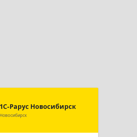
1С-Рарус Новосибирск
1С-Рарус Новосибирск
630015, Новосибирская обл,
Новосибирск
Новосибирск г, Планетная ул, дом №
30,производственный корпус 2Б,
пом.5а