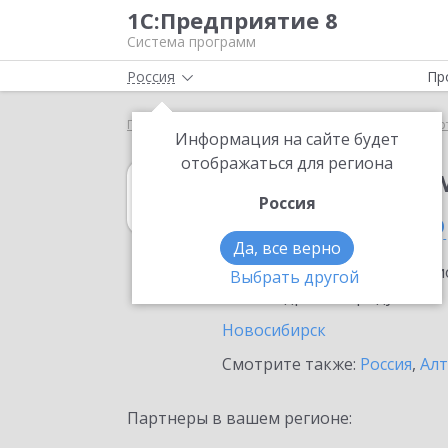
1С:Предприятие 8
Система программ
Россия
Пр
Главная
1С:Налоговый мониторинг
Выбор пар
Информация на сайте будет
отображаться для региона
1С:Налоговый 
Россия
в Новосибирско
Да, все верно
Ознакомьтесь с информацио
Выбрать другой
или внедрение продукта.
Новосибирск
Смотрите также:
Россия
,
Алт
Партнеры в вашем регионе: