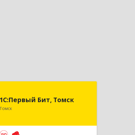
1С:Первый Бит, Томск
1С:Первый Бит, Томск
634041, Томская обл, Томск г, Кирова
Томск
пр-кт, дом № 51А, оф.508
Подробнее