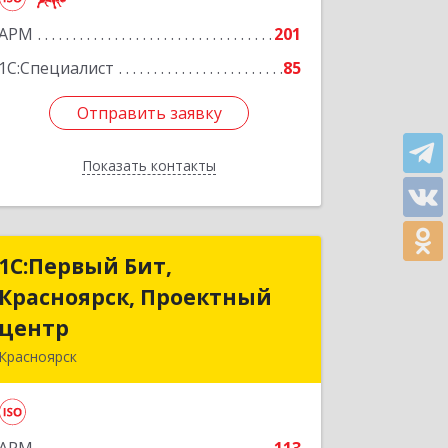
АРМ
201
1С:Специалист
85
Отправить заявку
Отправить заявку
Показать контакты
Назад
1С:Первый Бит,
1С:Первый Бит,
Красноярск, Проектный
Красноярск, Проектный
центр
центр
Красноярск
660001, Красноярский край,
Красноярск г, Ладо Кецховели ул, дом
№ 22А, оф.11-02