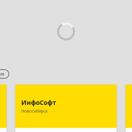
ия
т
ИнфоСофт
ИнфоСофт
,
630091, Новосибирская обл,
Новосибирск
м
Новосибирск г, Крылова ул, дом № 31
4
Подробнее