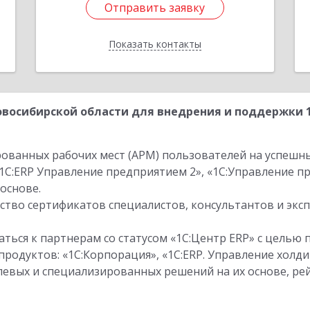
Отправить заявку
Отправить заявку
Показать контакты
Назад
восибирской области для внедрения и поддержки 1
ованных рабочих мест (АРМ) пользователей на успешн
1С:ERP Управление предприятием 2», «1С:Управление 
основе.
тво сертификатов специалистов, консультантов и экс
ться к партнерам со статусом «1С:Центр ERP» с целью 
одуктов: «1С:Корпорация», «1С:ERP. Управление холди
слевых и специализированных решений на их основе, р