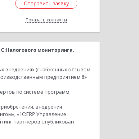
Отправить заявку
Отправить заявку
Показать контакты
Назад
С:Налогового мониторинга,
ых внедрениях (снабженных отзывом
производственным предприятием 8»
пертов по системе программ
приобретения, внедрения
нгом», «1С:ERP Управление
ейтинг партнеров опубликован