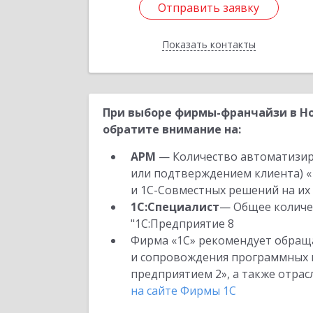
Отправить заявку
Отправить заявку
Показать контакты
Назад
При выборе фирмы-франчайзи в Но
обратите внимание на:
АРМ
— Количество автоматизир
или подтверждением клиента) «
и 1С-Совместных решений на их 
1С:Специалист
— Общее количес
"1С:Предприятие 8
Фирма «1С» рекомендует обраща
и сопровождения программных пр
предприятием 2», а также отра
на сайте Фирмы 1С