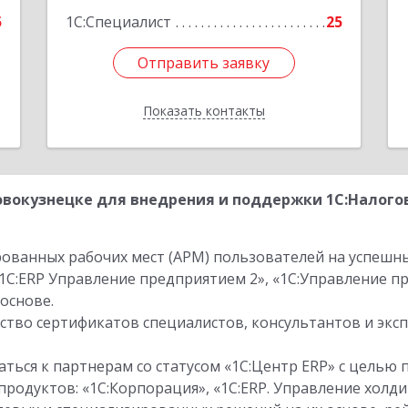
5
1С:Специалист
25
Отправить заявку
Отправить заявку
Показать контакты
Назад
вокузнецке для внедрения и поддержки 1С:Налогов
ованных рабочих мест (АРМ) пользователей на успешн
1С:ERP Управление предприятием 2», «1С:Управление 
основе.
тво сертификатов специалистов, консультантов и экс
ться к партнерам со статусом «1С:Центр ERP» с целью 
одуктов: «1С:Корпорация», «1С:ERP. Управление холди