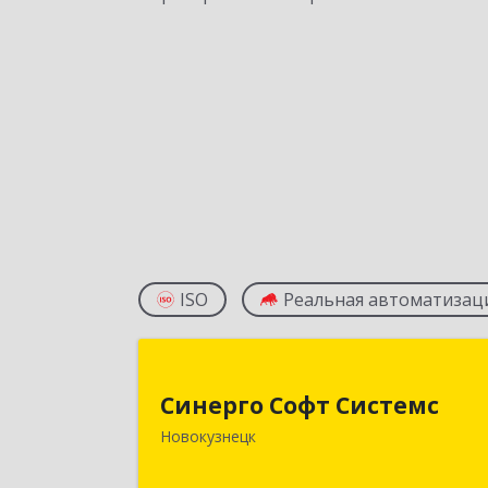
ISO
Реальная автоматизац
Синерго Софт Систем
Синерго Софт Системс
654005, Кемеровская обл
Новокузнецк
Новокузнецк г, Строителей пр-кт
дом № 91