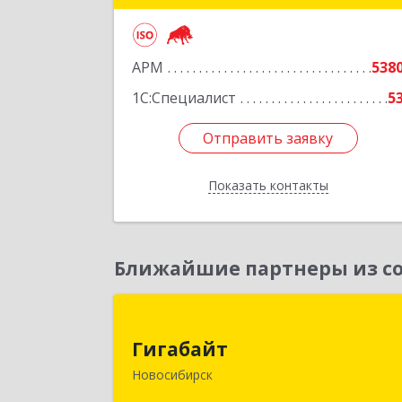
Подробне
АРМ
538
1С:Специалист
5
Отправить заявку
Отправить заявку
Показать контакты
Назад
Ближайшие партнеры из со
Гигабай
Гигабайт
630099, Новосибирская обл
Новосибирск
Новосибирск г, Ядринцевская ул, до