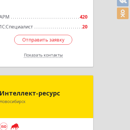
№ 105, кв.49
Подробнее
АРМ
420
1С:Специалист
20
Отправить заявку
Отправить заявку
Показать контакты
Назад
Интеллект-ресурс
Интеллект-ресурс
630087, Новосибирская обл,
Новосибирск
Новосибирск г, Карла Маркса пр-кт,
дом № 30, оф.604
Подробнее