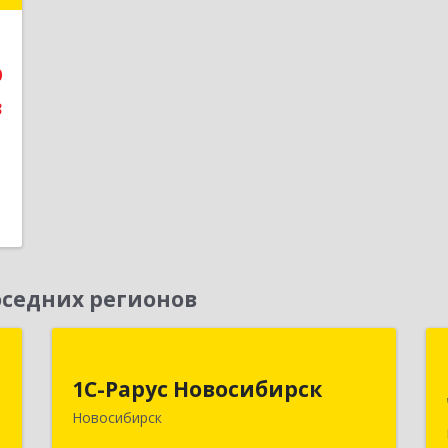
е
0
3
седних регионов
т
1С-Рарус Новосибирск
1С-Рарус Новосибирск
,
630015, Новосибирская обл,
Новосибирск
м
Новосибирск г, Планетная ул, дом №