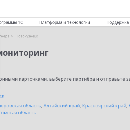
ограммы 1С
Платформа и технологии
Поддержка 
тнёра
Новокузнецк
мониторинг
нными карточками, выберите партнёра и отправьте за
ск
еровская область
,
Алтайский край
,
Красноярский край
,
Томская область