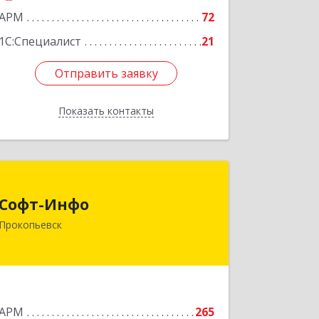
АРМ
72
1С:Специалист
21
Отправить заявку
Отправить заявку
Показать контакты
Назад
Софт-Инфо
Софт-Инфо
653039, Кемеровская область -
Прокопьевск
Кузбасс, Прокопьевск г, Институтская
ул, дом № 9а, оф.15
Подробнее
АРМ
265