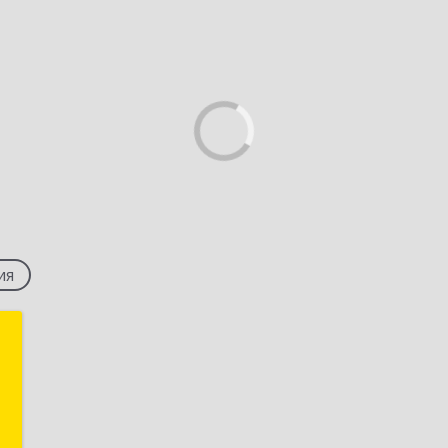
ия
с
,
,
а