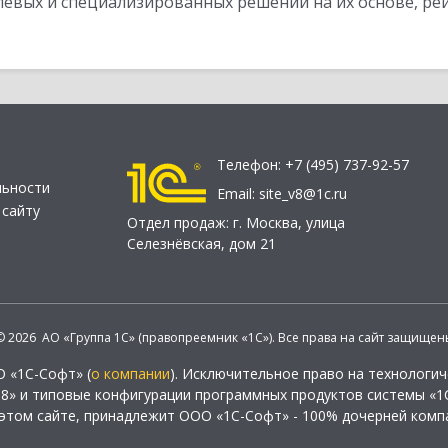
слевых и специализированных решений на их основе, р
Телефон:
+7 (495) 737-92-57
льности
Email:
site_v8@1c.ru
 сайту
Отдел продаж:
г. Москва
,
улица
Селезнёвская, дом 21
© 2026 АО «Группа 1С» (правопреемник «1С»). Все права на сайт защищен
О «1С-Софт» (
о компании
). Исключительное право на технологи
 8» и типовые конфигурации программных продуктов системы «1С
этом сайте, принадлежит ООО «1С-Софт» - 100% дочерней комп