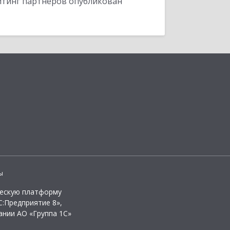
ейтинг партнеров опубликован
ы
ческую платформу
:Предприятие 8»,
ании АО «Группа 1С»