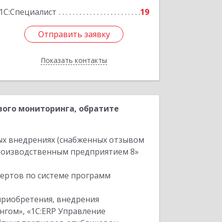
1С:Специалист
19
Отправить заявку
Отправить заявку
Показать контакты
Назад
ого мониторинга, обратите
ых внедрениях (снабженных отзывом
производственным предприятием 8»
пертов по системе программ
приобретения, внедрения
нгом», «1С:ERP Управление