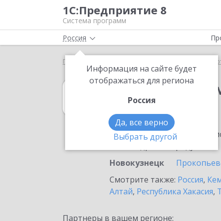
1С:Предприятие 8
Система программ
Россия
Пр
Главная
1С:Налоговый мониторинг
Выбор пар
Информация на сайте будет
отображаться для региона
1С:Налоговый 
Россия
в Новокузнецке
Да, все верно
Ознакомьтесь с информацио
Выбрать другой
или внедрение продукта.
Новокузнецк
Прокопьев
Смотрите также:
Россия
,
Кем
Алтай
,
Республика Хакасия
,
Партнеры в вашем регионе: