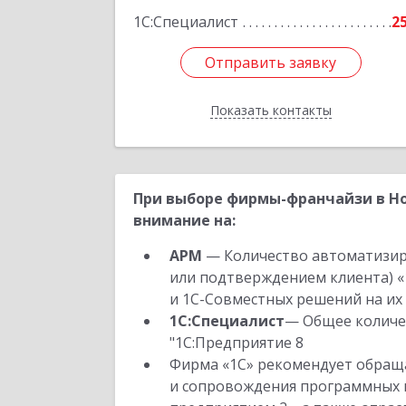
1С:Специалист
2
Отправить заявку
Отправить заявку
Показать контакты
Назад
При выборе фирмы-франчайзи в Но
внимание на:
АРМ
— Количество автоматизир
или подтверждением клиента) «
и 1С-Совместных решений на их 
1С:Специалист
— Общее количес
"1С:Предприятие 8
Фирма «1С» рекомендует обраща
и сопровождения программных пр