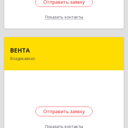
Отправить заявку
Отправить заявку
Показать контакты
Назад
ВЕНТА
ВЕНТА
Владикавказ
362031, Северная Осетия - Алания Респ,
Владикавказ г, Коста пр-кт, дом № 278
Подробнее
Отправить заявку
Отправить заявку
Показать контакты
Назад