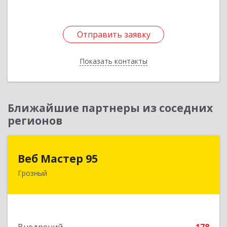
Отправить заявку
Отправить заявку
Показать контакты
Назад
Ближайшие партнеры из соседних
регионов
Веб Мастер 95
Веб Мастер 95
Грозный
364050, Чеченская Респ, Грозный г, Им
Гайрбекова Муслима Гайрбековича ул, дом №
72
Подробнее