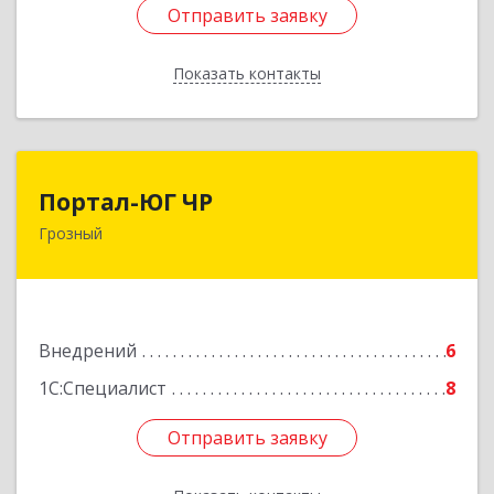
Отправить заявку
Отправить заявку
Показать контакты
Назад
Портал-ЮГ ЧР
Портал-ЮГ ЧР
Грозный
364906, Чеченская Респ, Грозный г, Путина пр-
кт, дом № 30
Подробнее
Внедрений
6
1С:Специалист
8
Отправить заявку
Отправить заявку