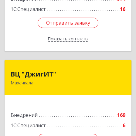
1С:Специалист
16
Отправить заявку
Отправить заявку
Показать контакты
Назад
ВЦ "ДжигИТ"
ВЦ "ДжигИТ"
Махачкала
367000, Дагестан Респ, Махачкала г,
Манташева ул, дом № 45
Подробнее
Внедрений
169
1С:Специалист
6