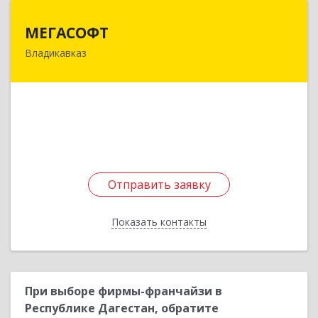
МЕГАСОФТ
МЕГАСОФТ
Владикавказ
362019, Северная Осетия - Алания Респ,
Владикавказ г, Декабристов ул, дом № 20
Подробнее
Отправить заявку
Отправить заявку
Показать контакты
Назад
При выборе фирмы-франчайзи в
Республике Дагестан, обратите