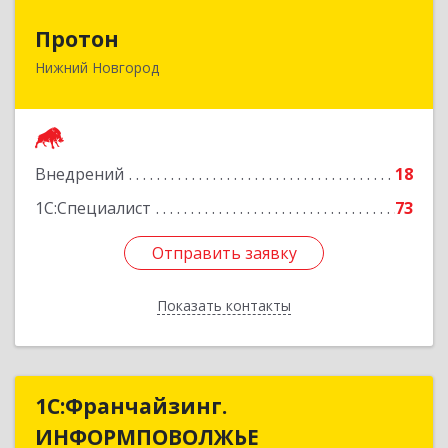
Протон
Протон
Нижний Новгород
603163, Нижегородская обл, Нижний Новгород
г, Родионова ул, дом № 203, оф.405
Подробнее
Внедрений
18
1С:Специалист
73
Отправить заявку
Отправить заявку
Показать контакты
Назад
1С:Франчайзинг.
1С:Франчайзинг.
ИНФОРМПОВОЛЖЬЕ
ИНФОРМПОВОЛЖЬЕ