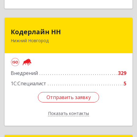
Кодерлайн НН
Кодерлайн НН
Нижний Новгород
603011, Нижегородская обл, Нижний Новгород
г, Октябрьской Революции ул, дом № 45,
пом.16
Подробнее
Внедрений
329
1С:Специалист
5
Отправить заявку
Отправить заявку
Показать контакты
Назад