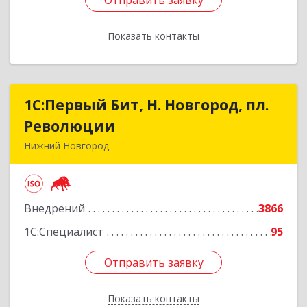
Отправить заявку
Отправить заявку
Показать контакты
Назад
1С:Первый Бит, Н. Новгород, пл.
1С:Первый Бит, Н. Новгород, пл.
Революции
Революции
Нижний Новгород
603002, Нижегородская обл, Нижний Новгород
г, Литвинова ул, дом № 74, корпус 31, пом.1
Внедрений
3866
Подробнее
1С:Специалист
95
Отправить заявку
Отправить заявку
Показать контакты
Назад