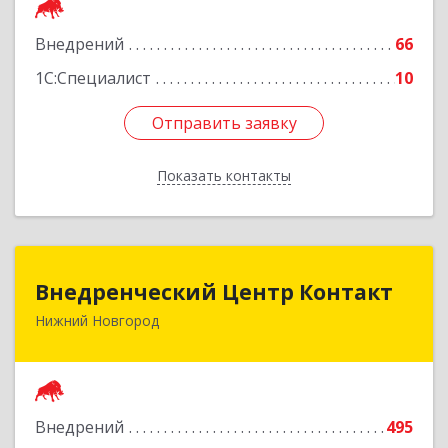
Подробнее
Внедрений
66
1С:Специалист
10
Отправить заявку
Отправить заявку
Показать контакты
Назад
Внедренческий Центр Контакт
Внедренческий Центр Контакт
Нижний Новгород
603002, Нижегородская обл, Нижний Новгород
г, Канавинская ул, дом № 2А, кв.608
Подробнее
Внедрений
495