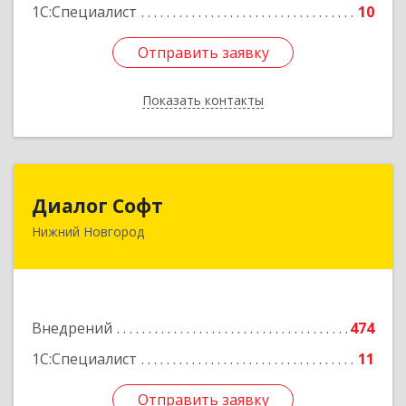
1С:Специалист
10
Отправить заявку
Отправить заявку
Показать контакты
Назад
Диалог Софт
Диалог Софт
Нижний Новгород
603000, Нижегородская обл, г.о.город Нижний
Новгород, Нижний Новгород г, Пискунова ул,
дом № 29, пом.П26
Подробнее
Внедрений
474
1С:Специалист
11
Отправить заявку
Отправить заявку