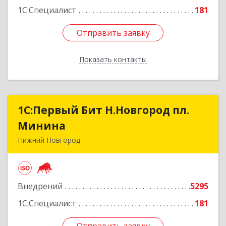
1С:Специалист
181
Отправить заявку
Отправить заявку
Показать контакты
Назад
1С:Первый Бит Н.Новгород пл.
1С:Первый Бит Н.Новгород пл.
Минина
Минина
Нижний Новгород
603005, Нижегородская обл, Нижний Новгород
г, Ульянова ул, дом № 26/11, оф.511
Внедрений
5295
Подробнее
1С:Специалист
181