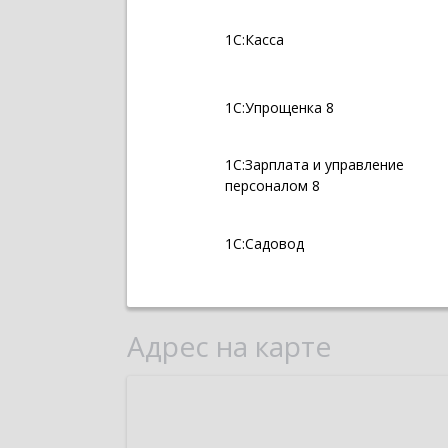
1С:Касса
1С:Упрощенка 8
1С:Зарплата и управление
персоналом 8
1С:Садовод
Адрес на карте