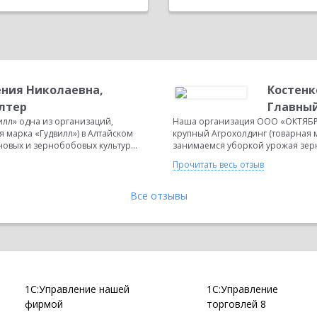
ения Николаевна,
Костенк
лтер
Главный
лл» одна из организаций,
Наша организация ООО «ОКТЯБРЬ
 марка «Гудвилл») в Алтайском
крупный Агрохолдинг (товарная м
овых и зернобобовых культур...
занимаемся уборкой урожая зерно
Прочитать весь отзыв
Все отзывы
1С:Управление нашей
1С:Управление
фирмой
торговлей 8