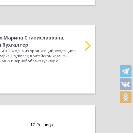
о Марина Станиславовна,
К
 бухгалтер
Г
СКОЕ» одна из организаций, входящих в
Наша организация ООО 
арка «Гудвилл») в Алтайском крае. Мы
крупный Агрохолдинг (т
вых и зернобобовых культур с...
занимаемся уборкой уро
Прочитать весь отзыв
1С:Розница