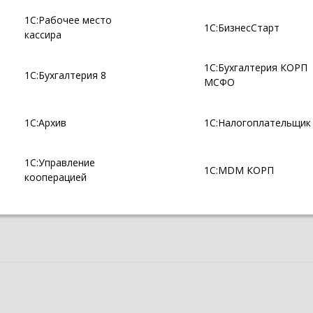
1С:Рабочее место
1С:БизнесСтарт
кассира
1С:Бухгалтерия КОРП
1С:Бухгалтерия 8
МСФО
1С:Архив
1С:Налогоплательщик
1С:Управление
1С:MDM КОРП
кооперацией