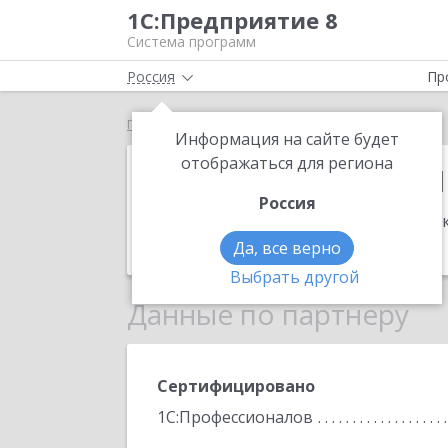
1С:Предприятие 8
Система программ
Россия
Пр
Главная
1С:Франчайзинг. ПрофЦентр
Информация на сайте будет
1С:Франчайзи
отображаться для региона
Россия
Адрес:
659306, Алтайский край, Бийск
Телефон:
+7 (3854) 33-5429
Да, все верно
Выбрать другой
Данные по партнеру
Сертифицировано
1С:Профессионалов