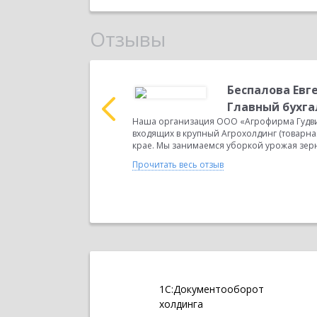
Отзывы
лексеевна
Беспалова Евг
на базе ПП
Главный бухга
ного предприятия» в
Наша организация ООО «Агрофирма Гудви
П «Урожайное» одна из
входящих в крупный Агрохолдинг (товарная
крае. Мы занимаемся уборкой урожая зерн
Прочитать весь отзыв
1С:Документооборот
холдинга