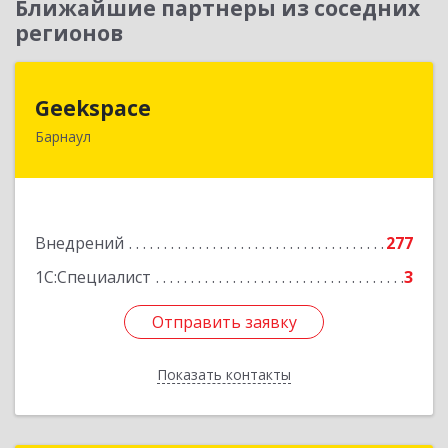
Ближайшие партнеры из соседних
регионов
Geekspace
Geekspace
Барнаул
656043, Алтайский край, Барнаул г, Гоголя ул,
дом № 85В
Подробнее
Внедрений
277
1С:Специалист
3
Отправить заявку
Отправить заявку
Показать контакты
Назад