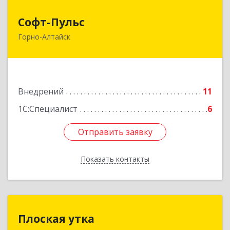
Софт-Пульс
Софт-Пульс
Горно-Алтайск
649006, Алтай Респ, Горно-Алтайск г,
Комсомольская ул, дом № 13
Подробнее
Внедрений
11
1С:Специалист
6
Отправить заявку
Отправить заявку
Показать контакты
Назад
Плоская утка
Плоская утка