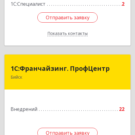
1С:Специалист
2
Отправить заявку
Отправить заявку
Показать контакты
Назад
1С:Франчайзинг. ПрофЦентр
1С:Франчайзинг. ПрофЦентр
Бийск
659306, Алтайский край, Бийск г,
Красноармейская ул, дом № 77/1, кв.3
Подробнее
Внедрений
22
Отправить заявку
Отправить заявку