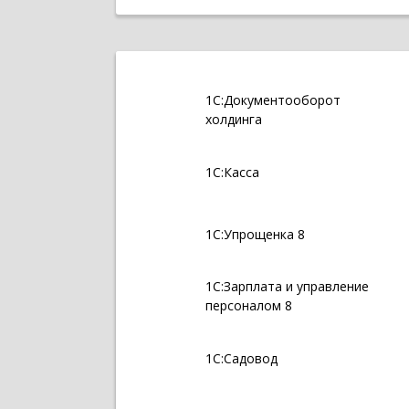
1С:Документооборот
холдинга
1С:Касса
1С:Упрощенка 8
1С:Зарплата и управление
персоналом 8
1С:Садовод