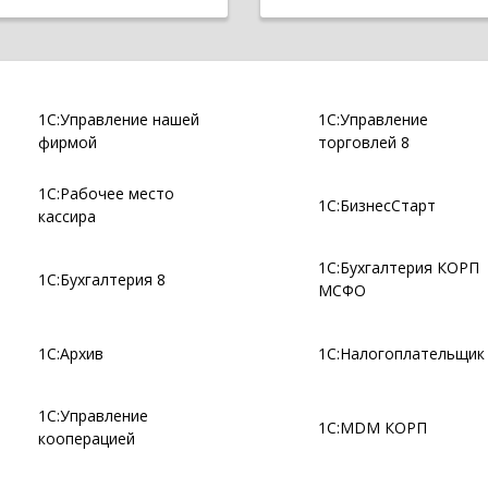
1С:Управление нашей
1С:Управление
фирмой
торговлей 8
1С:Рабочее место
1С:БизнесСтарт
кассира
1С:Бухгалтерия КОРП
1С:Бухгалтерия 8
МСФО
1С:Архив
1С:Налогоплательщик
1С:Управление
1С:MDM КОРП
кооперацией