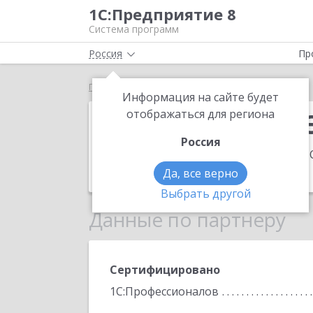
1С:Предприятие 8
Система программ
Россия
Пр
Главная
ИП Абдуллин Эльдар Зуфарович
Информация на сайте будет
ИП Абдуллин 
отображаться для региона
Россия
Адрес:
354383, Краснодарский край, 
Телефон:
(3462) 71-2250
Да, все верно
Выбрать другой
Данные по партнеру
Сертифицировано
1С:Профессионалов