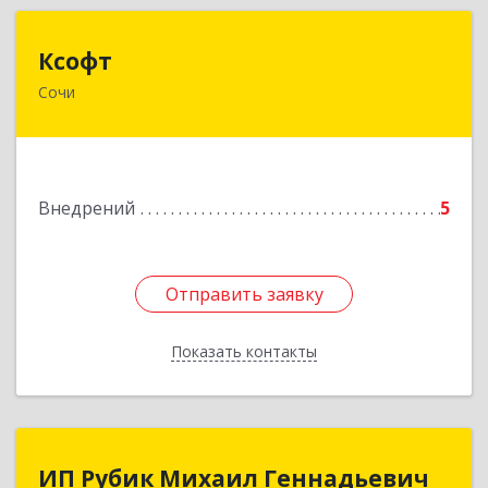
Ксофт
Ксофт
Сочи
354200, Краснодарский край, Сочи г,
Партизанская ул, дом № 15, оф.33
Подробнее
Внедрений
5
Отправить заявку
Отправить заявку
Показать контакты
Назад
ИП Рубик Михаил Геннадьевич
ИП Рубик Михаил Геннадьевич