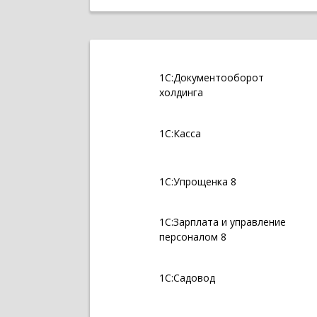
1С:Документооборот
холдинга
1С:Касса
1С:Упрощенка 8
1С:Зарплата и управление
персоналом 8
1С:Садовод