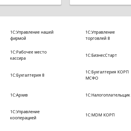
1С:Управление нашей
1С:Управление
фирмой
торговлей 8
1С:Рабочее место
1С:БизнесСтарт
кассира
1С:Бухгалтерия КОРП
1С:Бухгалтерия 8
МСФО
1С:Архив
1С:Налогоплательщик
1С:Управление
1С:MDM КОРП
кооперацией