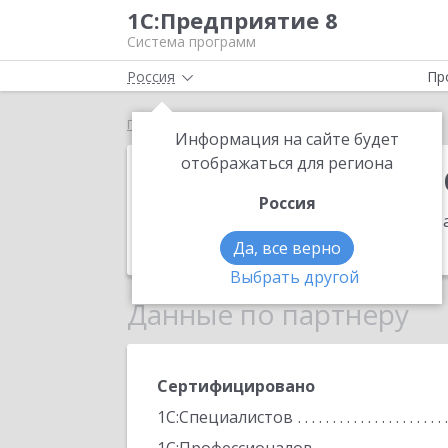
1С:Предприятие 8
Система программ
Россия
Пр
Главная
Линкей сервис
Информация на сайте будет
Линкей серви
отображаться для региона
Россия
Адрес:
185031, Карелия Респ, Петроза
Телефон:
(8142) 78-0388
Да, все верно
Выбрать другой
Данные по партнеру
Сертифицировано
1С:Специалистов