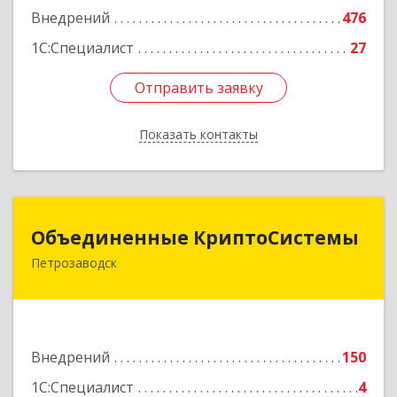
Внедрений
476
1С:Специалист
27
Отправить заявку
Отправить заявку
Показать контакты
Назад
Объединенные КриптоСистемы
Объединенные КриптоСистемы
Петрозаводск
185035, Карелия Респ, Петрозаводск г, Кирова
ул, дом № 30, оф.234
Подробнее
Внедрений
150
1С:Специалист
4