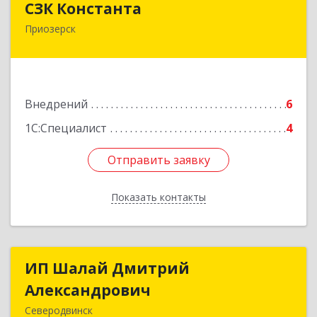
СЗК Константа
Приозерск
188760, Ленинградская обл, Приозерск г,
Калинина ул, дом № 29, кв.35
Подробнее
Внедрений
6
1С:Специалист
4
Отправить заявку
Отправить заявку
Показать контакты
Назад
ИП Шалай Дмитрий
ИП Шалай Дмитрий
Александрович
Александрович
Северодвинск