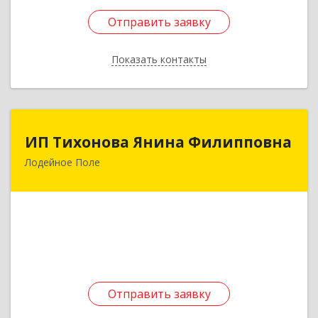
Отправить заявку
Отправить заявку
Показать контакты
Назад
ИП Тихонова Янина Филипповна
ИП Тихонова Янина Филипповна
Лодейное Поле
187700, Ленинградская обл, Лодейнопольский
р-н, Лодейное Поле г, Урицкого пр-кт, дом №
11А
Подробнее
Отправить заявку
Отправить заявку