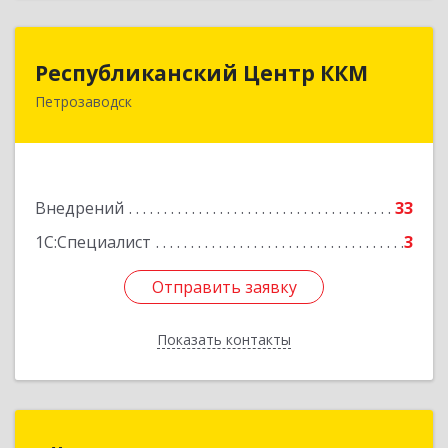
Республиканский Центр ККМ
Республиканский Центр ККМ
Петрозаводск
185005, Карелия Респ, Петрозаводск г,
Промышленная ул, дом № 1/26
Подробнее
Внедрений
33
1С:Специалист
3
Отправить заявку
Отправить заявку
Показать контакты
Назад
Айти-Лоджик