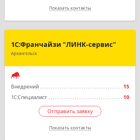
Показать контакты
Назад
1С:Франчайзи "ЛИНК-сервис"
1С:Франчайзи "ЛИНК-сервис"
Архангельск
163000, Архангельская обл, Архангельск г,
Ленина пл., дом № 4, оф.1810 (18 этаж)
Подробнее
Внедрений
15
1С:Специалист
10
Отправить заявку
Отправить заявку
Показать контакты
Назад