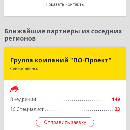
Показать контакты
Назад
Ближайшие партнеры из соседних
регионов
Группа компаний "ПО-Проект"
Группа компаний "ПО-Проект"
Северодвинск
164500, Архангельская обл, Северодвинск г,
Бойчука ул, дом № 3, оф.401
Подробнее
Внедрений
149
1С:Специалист
23
Отправить заявку
Отправить заявку