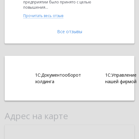
предприятии было принято с целью
говля
материалов
повышения...
акже...
оптовая, м
Прочитать весь отзыв
Прочитать 
Все отзывы
1С:Документооборот
1С:Управление
холдинга
нашей фирмой
Адрес на карте