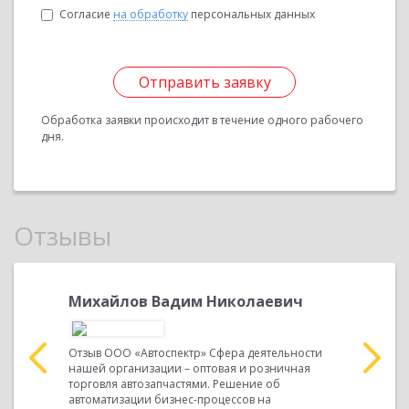
Согласие
на обработку
персональных данных
Отправить заявку
Обработка заявки происходит в течение одного рабочего
дня.
Отзывы
ич,
Михайлов Вадим Николаевич
Михайл
руково
Отзыв ООО «Автоспектр» Сфера деятельности
нашей организации – оптовая и розничная
ч Сфера
Отзыв ИП 
торговля автозапчастями. Решение об
деятельно
автоматизации бизнес-процессов на
ных
производс