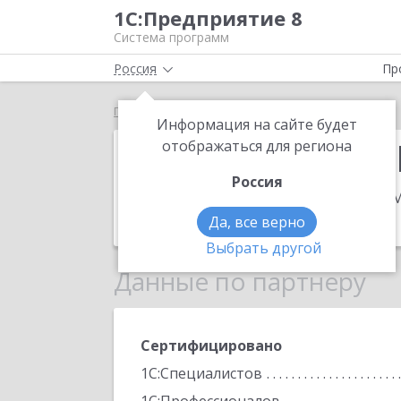
1С:Предприятие 8
Система программ
Россия
Пр
Главная
ТОО "Seven Hills of Kazakhstan"
Информация на сайте будет
ТОО "Seven Hil
отображаться для региона
Россия
Адрес:
Казахстан, г. Нур-Султан, пр. 
Телефон:
+7 (7172) 57-3573
Да, все верно
Выбрать другой
Данные по партнеру
Сертифицировано
1С:Специалистов