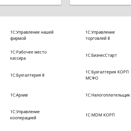
1С:Управление нашей
1С:Управление
фирмой
торговлей 8
1С:Рабочее место
1С:БизнесСтарт
кассира
1С:Бухгалтерия КОРП
1С:Бухгалтерия 8
МСФО
1С:Архив
1С:Налогоплательщик
1С:Управление
1С:MDM КОРП
кооперацией