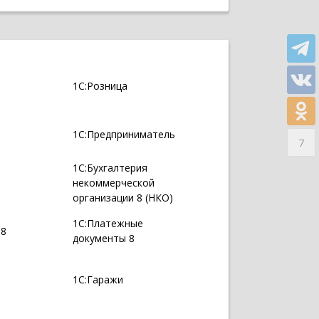
1С:Розница
1С:Предприниматель
7
1С:Бухгалтерия
некоммерческой
организации 8 (НКО)
1С:Платежные
 8
документы 8
1С:Гаражи