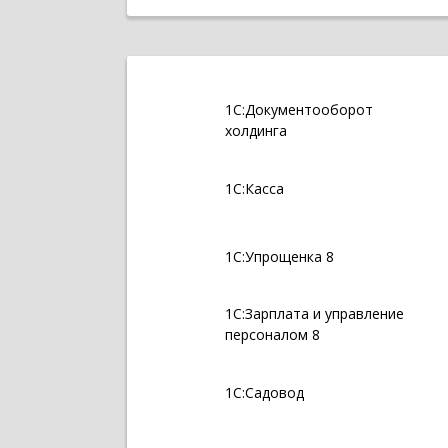
1С:Документооборот
холдинга
1С:Касса
1С:Упрощенка 8
1С:Зарплата и управление
персоналом 8
1С:Садовод