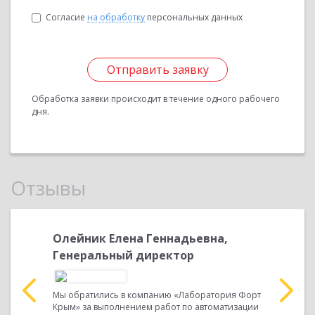
Согласие
на обработку
персональных данных
Отправить заявку
Обработка заявки происходит в течение одного рабочего
дня.
Отзывы
Олейник Елена Геннадьевна,
Палама
Генеральный директор
Индив
предпр
дукта
Наша
Мы обратились в компанию «Лаборатория Форт
Крым» за выполнением работ по автоматизации
Наша орга