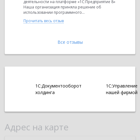
деятельности на платформе «1С:Предприятие 8»
Николаеви
Наша организация приняла решение об
обслужива
использовании программного...
средств Д
был выбра
Прочитать весь отзыв
Прочитать 
Все отзывы
1С:Документооборот
1С:Управление
холдинга
нашей фирмой
Адрес на карте