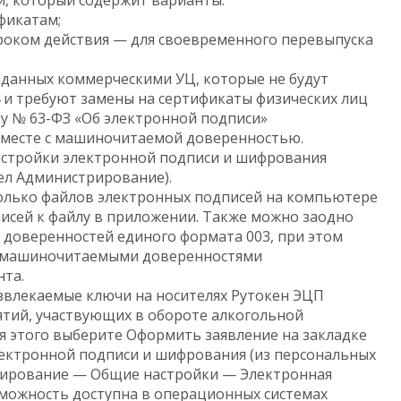
, который содержит варианты:
фикатам;
роком действия — для своевременного перевыпуска
ыданных коммерческими УЦ, которые не будут
4 и требуют замены на сертификаты физических лиц
у № 63-ФЗ «Об электронной подписи»
вместе с машиночитаемой доверенностью.
астройки электронной подписи и шифрования
ел Администрирование).
олько файлов электронных подписей на компьютере
исей к файлу в приложении. Также можно заодно
доверенностей единого формата 003, при этом
 с машиночитаемыми доверенностями
нта.
влекаемые ключи на носителях Рутокен ЭЦП
иятий, участвующих в обороте алкогольной
ля этого выберите Оформить заявление на закладке
ектронной подписи и шифрования (из персональных
рирование — Общие настройки — Электронная
зможность доступна в операционных системах