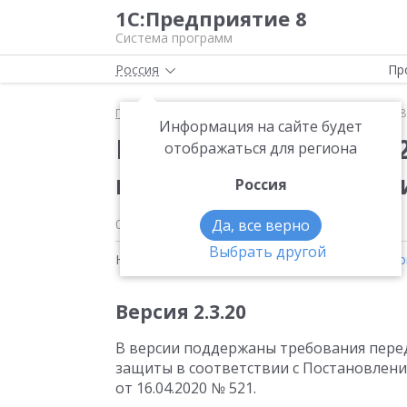
1С:Предприятие 8
Система программ
Россия
Пр
Главная
Новости
Вышла новая версия 2.3.24.1
Информация на сайте будет
Вышла новая версия 2
отображаться для региона
конфигурации «Розни
Россия
09.02.2026
Да, все верно
Выбрать другой
Новости на тему:
1С:Розница
,
Электронный д
Версия 2.3.20
В версии поддержаны требования пере
защиты в соответствии с Постановлен
от 16.04.2020
№ 521.