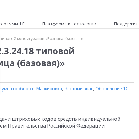
ограммы 1С
Платформа и технологии
Поддержка 
8 типовой конфигурации «Розница (базовая)»
.3.24.18 типовой
ца (базовая)»
окументооборот
,
Маркировка
,
Честный знак
,
Обновление 1С
дачи штриховых кодов средств индивидуальной
ием Правительства Российской Федерации