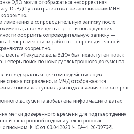
лонке ЭДО могла отображаться некорректная
ису 1С-ЭДО у контрагентов с незаполненным ИНН.
 корректно.
и изменения в сопроводительную записку после
окумента, а также для второго и последующих
ожности оформить сопроводительную записку —
ись. Теперь механизм работы с сопроводительной
храняются корректно.
го места «Текущие дела ЭДО» был недоступен поиск
а. Теперь поиск по номеру электронного документа
ал вывод красным цветом недействующих
ие списка исправлено, и МЧД отображаются
ен из списка доступных для подключения операторов
ронного документа добавлена информация о датах
ия метки доверенного времени для подтверждения
нной электронной подписи у электронных
и с письмом ФНС
от 03.04.2023
№ ЕА-4−26/3976@.