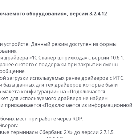
ючаемого оборудования», версии
3.2.4.12
и устройств. Данный режим доступен из формы
ования.
я драйвера «1С:Сканер штрихкода» с версии
10.6.1.
ранее снятого с поддержки при закрытии смены
ообщение.
ой загрузки используемых ранее драйверов с ИТС.
и базы данных для тех драйверов которые были
з макета конфигурации» на «Подключается
кет для используемого драйвера не найден
ки присваивается «Подключается из информационной
очих мест при работе через RDP.
йверов:
вые терминалы Сбербанк 2.Х» до версии
2.7.1.5
.