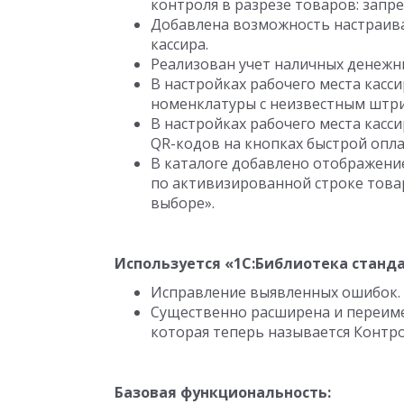
контроля в разрезе товаров: запре
Добавлена возможность настраива
кассира.
Реализован учет наличных денежны
В настройках рабочего места кас
номенклатуры с неизвестным штр
В настройках рабочего места кас
QR-кодов на кнопках быстрой опл
В каталоге добавлено отображени
по активизированной строке това
выборе».
Используется «1С:Библиотека стандар
Исправление выявленных ошибок.
Существенно расширена и переиме
которая теперь называется Контр
Базовая функциональность: