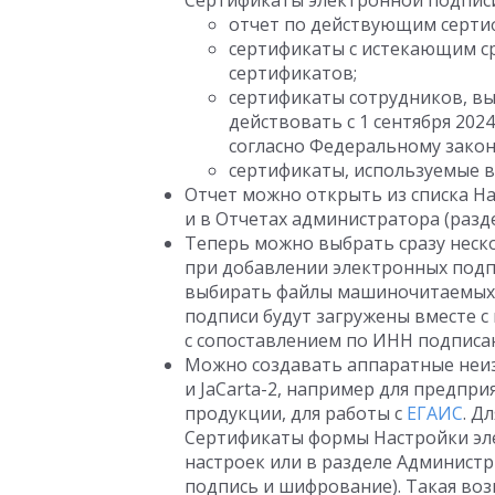
Сертификаты электронной подписи
отчет по действующим серти
сертификаты с истекающим с
сертификатов;
сертификаты сотрудников, в
действовать с 1 сентября 202
согласно Федеральному закон
сертификаты, используемые 
Отчет можно открыть из списка Н
и в Отчетах администратора (разд
Теперь можно выбрать сразу неск
при добавлении электронных подп
выбирать файлы машиночитаемых 
подписи будут загружены вместе
с сопоставлением по ИНН подписа
Можно создавать аппаратные неиз
и JaCarta-2, например для предпр
продукции, для работы с
ЕГАИС
. Д
Сертификаты формы Настройки эл
настроек или в разделе Админист
подпись и шифрование). Такая во