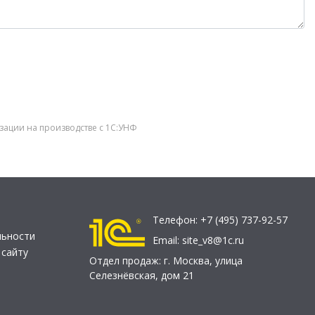
зации на производстве с 1С:УНФ
Телефон:
+7 (495) 737-92-57
льности
Email:
site_v8@1c.ru
 сайту
Отдел продаж:
г. Москва
,
улица
Селезнёвская, дом 21