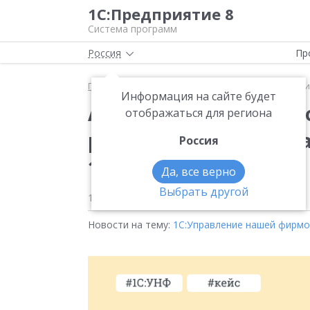
1С:Предприятие 8
Система программ
Россия
Пр
Главная
Новости
Автоматизация без компромис
Информация на сайте будет
Автоматизация без к
отображаться для региона
реальной автоматиза
Россия
1С:УНФ
Да, все верно
Выбрать другой
11.12.2025
Новости на тему:
1С:Управление нашей фирм