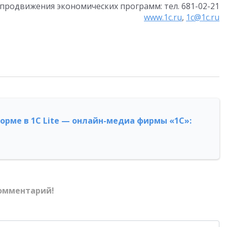
продвижения экономических программ: тел. 681-02-21
www.1c.ru
,
1c@1c.ru
форме в 1С Lite — онлайн-медиа фирмы «1С»:
омментарий!