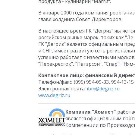
продукта - кулинарии "Магги".
В январе 2000 года компания реорганиз
главе холдинга Совет Директоров.
В настоящее время ГК "Дегриз" являет
российском рынке марок, таких как "Ле К
ГК "Дегриз" является официальным пред
и СНГ, имеет развитую сеть региональ
успешно работает с известными моско
"Перекресток", "Патэрсон", "Спар", "Ня
Контактное лицо: финансовый дирек
Телефон/факс: (095) 954-09-33, 954-13-15
Электронная почта:
ibm@degriz.ru
www.degriz.ru
Компания "Хомнет"
работае
является официальным партне
Компетенции по Производств