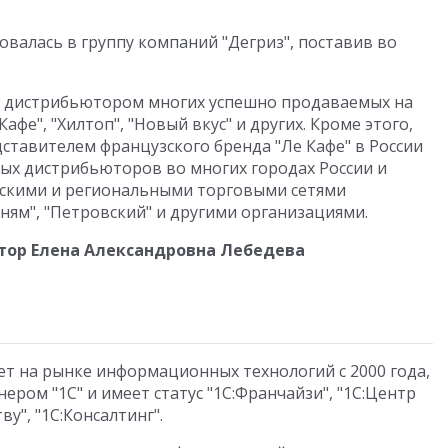
овалась в группу компаний "Дегриз", поставив во
ся дистрибьютором многих успешно продаваемых на
афе", "Хилтоп", "Новый вкус" и других. Кроме этого,
ставителем французского бренда "Ле Кафе" в России
ных дистрибьюторов во многих городах России и
вскими и региональными торговыми сетями
м-ням", "Петровский" и другими организациями.
тор Елена Александровна Лебедева
т на рынке информационных технологий с 2000 года,
ром "1С" и имеет статус "1С:Франчайзи", "1С:Центр
у", "1С:Консалтинг".