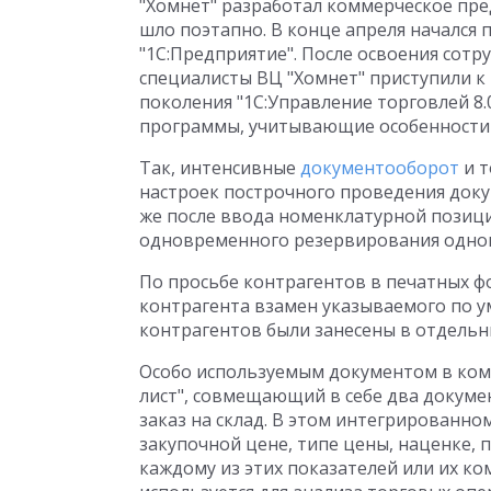
"Хомнет" разработал коммерческое пре
шло поэтапно. В конце апреля начался 
"1С:Предприятие". После освоения сот
специалисты ВЦ "Хомнет" приступили 
поколения "1С:Управление торговлей 8.
программы, учитывающие особенности 
Так, интенсивные
документооборот
и т
настроек построчного проведения доку
же после ввода номенклатурной позиц
одновременного резервирования одног
По просьбе контрагентов в печатных фо
контрагента взамен указываемого по у
контрагентов были занесены в отдель
Особо используемым документом в ком
лист", совмещающий в себе два докумен
заказ на склад. В этом интегрированн
закупочной цене, типе цены, наценке, 
каждому из этих показателей или их 