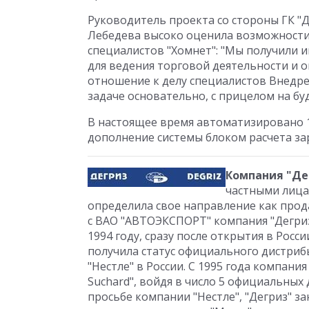
Руководитель проекта со стороны ГК "
Лебедева высоко оценила возможности 
специалистов "Хомнет": "Мы получили 
для ведения торговой деятельности и 
отношение к делу специалистов Внедре
задаче основательно, с прицелом на бу
В настоящее время автоматизировано 11
дополнение системы блоком расчета з
Компания "Де
частными лица
определила свое направление как прод
с ВАО "АВТОЭКСПОРТ" компания "Дегриз
1994 году, сразу после открытия в Росс
получила статус официального дистрибь
"Нестле" в России. С 1995 года компания
Suchard", войдя в число 5 официальных
просьбе компании "Нестле", "Дегриз" з