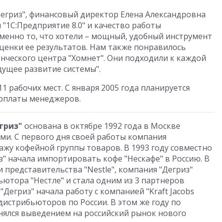
Дегриз", финансовый директор Елена Александровна
"1С:Предприятие 8.0" и качество работы
именно то, что хотели – мощный, удобный инструмент
оценки ее результатов. Нам также понравилось
нческого центра "Хомнет". Они подходили к каждой
дущее развитие системы".
 рабочих мест. С января 2005 года планируется
арплаты менеджеров.
гриз"
основана в октябре 1992 года в Москве
ми. С первого дня своей работы компания
ажу кофейной группы товаров. В 1993 году совместно
" начала импортировать кофе "Нескафе" в Россию. В
ии представительства "Nestle", компания "Дегриз"
ютора "Нестле" и стала одним из 3 партнеров
 "Дегриз" начала работу с компанией "Kraft Jacobs
 дистрибьюторов по России. В этом же году по
анялся выведением на российский рынок нового