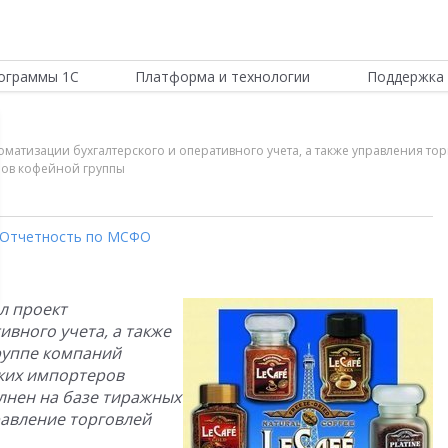
ограммы 1С
Платформа и технологии
Поддержка 
матизации бухгалтерского и оперативного учета, а также управления то
ров кофейной группы
Отчетность по МСФО
л проект
ивного учета, а также
руппе компаний
ских импортеров
лнен на базе тиражных
правление торговлей