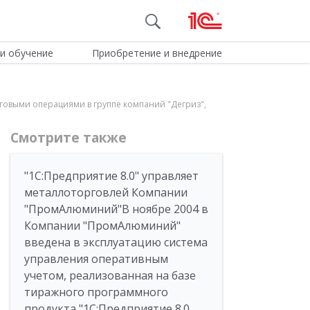
и обучение
Приобретение и внедрение
рговыми операциями в группе компаний "Дегриз",
Смотрите также
"1С:Предприятие 8.0" управляет
металлоторговлей Компании
"ПромАлюминий"В ноябре 2004 в
Компании "ПромАлюминий"
введена в эксплуатацию система
управления оперативным
учетом, реализованная на базе
тиражного программного
продукта "1С:Предприятие 8.0.