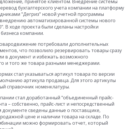
дложение, принятое клиентом. Внедрение системы
перевод бухгалтерского учета компании на платформу
рудниками "Дегриз" новой учетной программы
к внедрению автоматизированной системы нового
0". В ходе проекта были сделаны настройки
бизнеса компании.
овародвижение потребовали дополнительных
ментов, что позволило резервировать товары сразу
ии в документ и избежать возможного
о и того же товара разными менеджерами.
рмах стал указываться артикул товара по версии
молчанию артикула продавца. Для этого артикулы
ный справочник номенклатуры.
пании стал доработанный "объединенный прайс-
та – собственно, прайс-лист и непосредственный
ом документе сведены данные о поставщике,
продажной цене и наличии товара на складе. По
комбинации можно формировать отчет, который