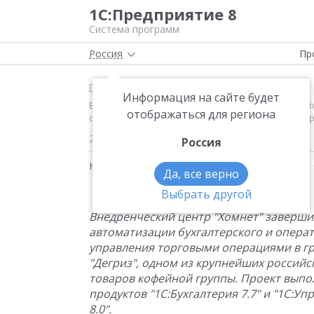
1С:Предприятие 8
Система программ
Россия
Пр
Главная
Новости
Информация на сайте будет
Внедренческий центр "Хомнет" завершил проект авто
отображаться для региона
одном из крупнейших российских импортеров това
22.12.2004
Россия
Новости на тему:
1С:Управление торговлей 8
,
Да, все верно
Выбрать другой
Внедренческий центр "Хомнет" заверши
автоматизации бухгалтерского и операт
управления торговыми операциями в г
"Дегриз", одном из крупнейших россий
товаров кофейной группы. Проект выпо
продуктов "1С:Бухгалтерия 7.7" и "1С:У
8.0".