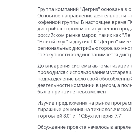
Группа компаний "Дегриз" основана в ок
Основное направление деятельности –
кофейной группы. В настоящее время ГК
дистрибьютором многих успешно прод
российском рынке марок, таких как "Ле 
"Новый вкус" и других. ГК "Дегриз" име
региональных дистрибьюторов во многи
совокупности холдинг занимается дист
До внедрения системы автоматизации н
проводился с использованием устарев
подразделение вело свой обособленный
деятельности компании в целом, а по
был в принципе невозможен.
Изучив предложения на рынке программ
тиражные решения на технологической 
торговлей 8.0" и "1С:Бухгалтерия 7.7".
Обсуждение проекта началось в апреле 