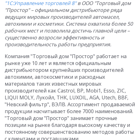
"1С:Управление торговлей 8"
в ООО "Торговый дом
"Простор" – официальном дистрибьюторе ряда
ведущих мировых производителей автомасел,
автохимии и косметики. Система охватила более 50
рабочих мест и позволила достичь главной цели –
существенно возросли эффективность и
производительность работы предприятия.
Компания "Торговый дом "Простор" работает на
рынке уже 10 лет и является официальным
дистрибьютором крупнейших производителей
автохимии, автокосметики и расходных
материалов таких известных мировых
производителей как Castrol, ВР, Моbi1, Еssо, ZIС,
LIQUI MOLY, Лукойл, ТНК, LUXOIL, АGА, Utech, ВВF,
"Невский фильтр", ВЭЛВ. Ассортимент продаваемой
продукции насчитывает более 7000 наименований.
"Торговый дом "Простор" занимает прочные
позиции на рынке благодаря высокому качеству и
постоянному совершенствованию методов работы
с клиентами и поставщиками.