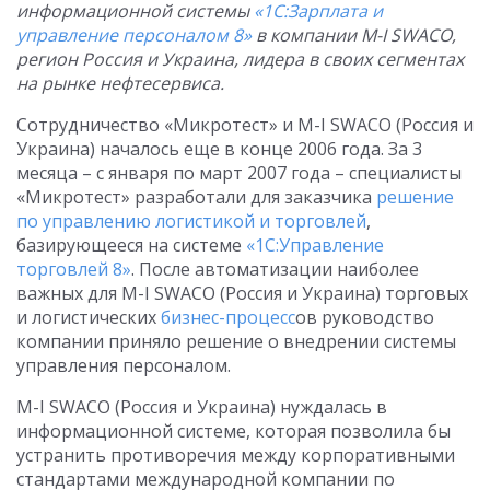
информационной системы
«1С:Зарплата и
управление персоналом 8»
в компании M-I SWACO,
регион Россия и Украина, лидера в своих сегментах
на рынке нефтесервиса.
Сотрудничество «Микротест» и M-I SWACO (Россия и
Украина) началось еще в конце 2006 года. За 3
месяца – с января по март 2007 года – специалисты
«Микротест» разработали для заказчика
решение
по управлению логистикой и торговлей
,
базирующееся на системе
«1С:Управление
торговлей 8»
. После автоматизации наиболее
важных для M-I SWACO (Россия и Украина) торговых
и логистических
бизнес-процесс
ов руководство
компании приняло решение о внедрении системы
управления персоналом.
M-I SWACO (Россия и Украина) нуждалась в
информационной системе, которая позволила бы
устранить противоречия между корпоративными
стандартами международной компании по