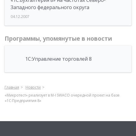
«1С:Бухгалтерия 8» на частотах Северо-
Западного федерального округа
04.12.2007
Программы, упомянутые в новости
1С:Управление торговлей 8
Главная
Новости
«Микротест» реализует в M-I SWACO очередной проект на базе
«1С:Предприятия 8»