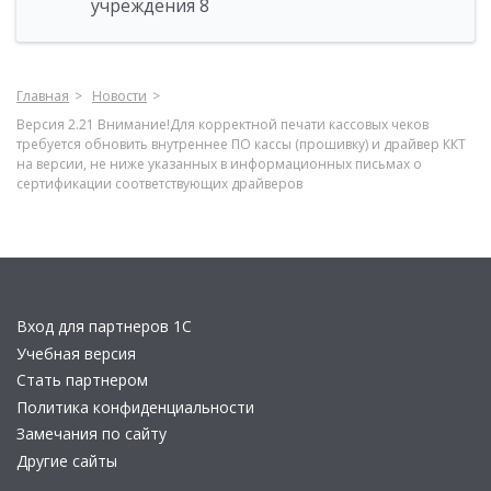
учреждения 8
Главная
Новости
Версия 2.21 Внимание!Для корректной печати кассовых чеков
требуется обновить внутреннее ПО кассы (прошивку) и драйвер ККТ
на версии, не ниже указанных в информационных письмах о
сертификации соответствующих драйверов
Вход для партнеров 1С
Учебная версия
Стать партнером
Политика конфиденциальности
Замечания по сайту
Другие сайты