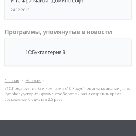
и 1С:Франчайзи "Домино Софт"
24.12.2013
Программы, упомянутые в новости
1С:Бухгалтерия 8
Главная
Новости
«1С:Предприятие 8» и компания «1С-Рарус"помогли компании Jeans
Symphony ускорить документооборот в 2 раз и сократить время
составления бюджета в 2,5 раза