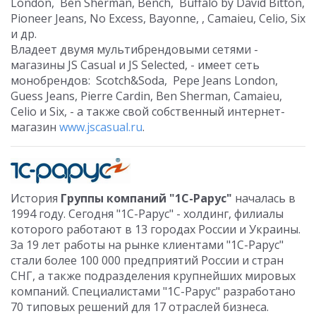
London, Ben Sherman, Bench, Buffalo by David Bitton,
Pioneer Jeans, No Excess, Bayonne, , Camaieu, Celio, Six
и др.
Bладеет двумя мультибрендовыми сетями -
магазины JS Casual и JS Selected, - имеет сеть
монобрендов: Scotch&Soda, Pepe Jeans London,
Guess Jeans, Pierre Cardin, Ben Sherman, Camaieu,
Celio и Six, - а также свой собственный интернет-
магазин
www.jscasual.ru
.
История
Группы компаний "1С-Рарус"
началась в
1994 году. Сегодня "1С-Рарус" - холдинг, филиалы
которого работают в 13 городах России и Украины.
За 19 лет работы на рынке клиентами "1С-Рарус"
стали более 100 000 предприятий России и стран
СНГ, а также подразделения крупнейших мировых
компаний. Специалистами "1С-Рарус" разработано
70 типовых решений для 17 отраслей бизнеса.