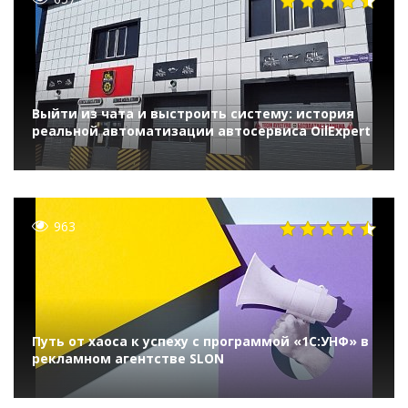
Выйти из чата и выстроить систему: история
реальной автоматизации автосервиса OilExpert
963
Путь от хаоса к успеху с программой «1С:УНФ» в
рекламном агентстве SLON