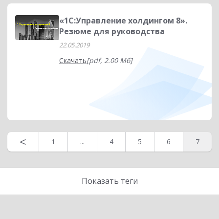
«1С:Управление холдингом 8».
Резюме для руководства
22.05.2019
Скачать
[pdf, 2.00 Мб]
<
1
...
4
5
6
7
Показать теги