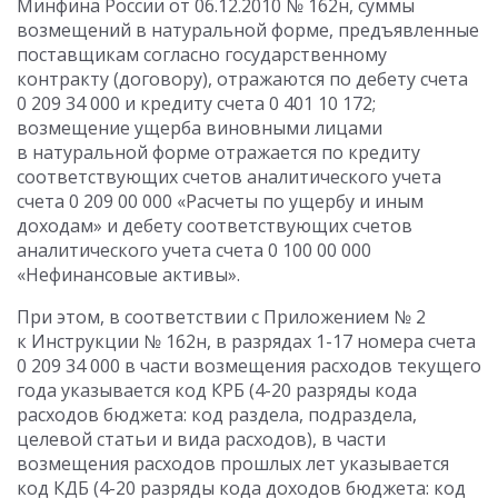
Минфина России от 06.12.2010 № 162н, суммы
возмещений в натуральной форме, предъявленные
поставщикам согласно государственному
контракту (договору), отражаются по дебету счета
0 209 34 000 и кредиту счета 0 401 10 172;
возмещение ущерба виновными лицами
в натуральной форме отражается по кредиту
соответствующих счетов аналитического учета
счета 0 209 00 000 «Расчеты по ущербу и иным
доходам» и дебету соответствующих счетов
аналитического учета счета 0 100 00 000
«Нефинансовые активы».
При этом, в соответствии с Приложением № 2
к Инструкции № 162н, в разрядах 1-17 номера счета
0 209 34 000 в части возмещения расходов текущего
года указывается код КРБ (4-20 разряды кода
расходов бюджета: код раздела, подраздела,
целевой статьи и вида расходов), в части
возмещения расходов прошлых лет указывается
код КДБ (4-20 разряды кода доходов бюджета: код