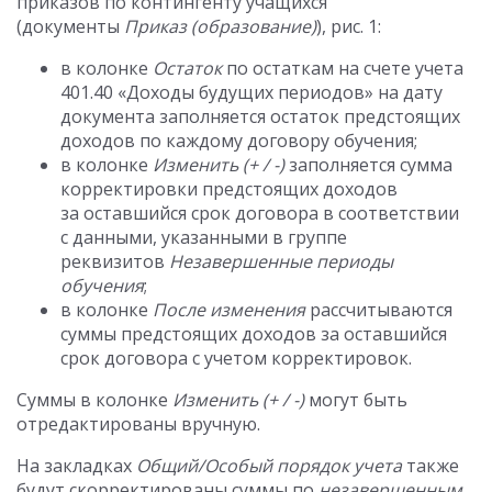
приказов по контингенту учащихся
(документы
Приказ (образование)
), рис. 1:
в колонке
Остаток
по остаткам на счете учета
401.40 «Доходы будущих периодов» на дату
документа заполняется остаток предстоящих
доходов по каждому договору обучения;
в колонке
Изменить (+ / -)
заполняется сумма
корректировки предстоящих доходов
за оставшийся срок договора в соответствии
с данными, указанными в группе
реквизитов
Незавершенные периоды
обучения
;
в колонке
После изменения
рассчитываются
суммы предстоящих доходов за оставшийся
срок договора с учетом корректировок.
Суммы в колонке
Изменить (+ / -)
могут быть
отредактированы вручную.
На закладках
Общий/Особый порядок учета
также
будут скорректированы суммы по
незавершенным