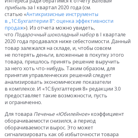
Интереса ради обратимся к отчету
Валовая
прибыль
за I квартал 2020 года (см.
статью
«
Антикризисные инструменты
в „1С:Бухгалтерии 8“: оценка эффективности
продаж
»). Из отчета можно увидеть,
что
Подарочный шоколадный набор
в I квартале
2020 года продавался ниже себестоимости. Данный
товар залежался на складе, и, чтобы совсем
не потерять деньги, вложенные в покупку этого
товара, пришлось принять решение выручить
за него хоть что-нибудь. Таким образом, для
принятия управленческих решений следует
анализировать экономические показатели
в комплексе. И «1С:Бухгалтерия 8» редакции 3.0
предоставляет такие возможности, пусть
и ограниченно.
Для товара
Печенье «Юбилейное»
коэффициент
оборачиваемости снизился, а период
оборачиваемости вырос. Это может
сигнализировать как об избыточности товара