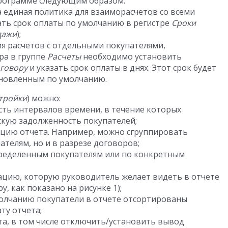
программе следующим образом:
 единая политика для взаиморасчетов со всеми
ать срок оплаты по умолчанию в регистре
Сроки
дажи
);
ия расчетов с отдельными покупателями,
ра в группе
Расчеты
необходимо установить
оговору
и указать срок оплаты в днях. Этот срок будет
ановленным по умолчанию.
тройки
) можно:
сть интервалов времени, в течение которых
скую задолженность покупателей;
цию отчета. Например, можно сгруппировать
ателям, но и в разрезе договоров;
пределенным покупателям или по конкретным
цию, которую руководитель желает видеть в отчете
, как показано на рисунке 1);
молчанию покупатели в отчете отсортированы
ту отчета;
та, в том числе отключить/установить вывод