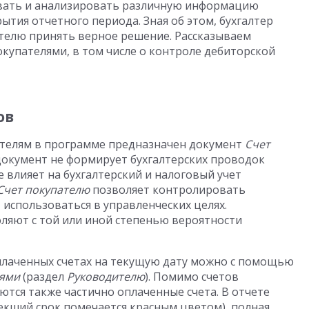
вать и анализировать различную информацию
ытия отчетного периода. Зная об этом, бухгалтер
елю принять верное решение. Рассказываем
окупателями, в том числе о контроле дебиторской
ов
ателям в программе предназначен документ
Счет
 документ не формирует бухгалтерских проводок
е влияет на бухгалтерский и налоговый учет
Счет покупателю
позволяет контролировать
использоваться в управленческих целях.
ляют с той или иной степенью вероятности
лаченных счетах на текущую дату можно с помощью
лями
(раздел
Руководителю
). Помимо счетов
аются также частично оплаченные счета. В отчете
текший срок помечается красным цветом), полная