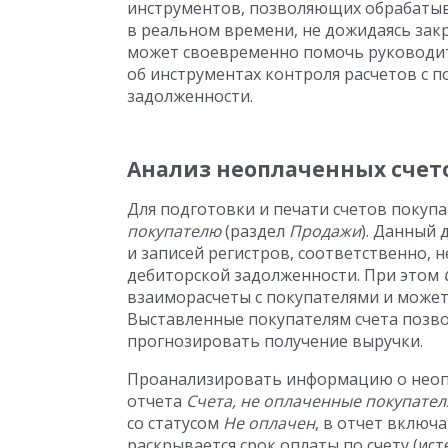
инструментов, позволяющих обрабаты
в реальном времени, не дожидаясь закр
может своевременно помочь руководит
об инструментах контроля расчетов с п
задолженности.
Анализ неоплаченных счет
Для подготовки и печати счетов покуп
покупателю
(раздел
Продажи
). Данный
и записей регистров, соответственно, н
дебиторской задолженности. При этом
взаиморасчеты с покупателями и может 
Выставленные покупателям счета позво
прогнозировать получение выручки.
Проанализировать информацию о неоп
отчета
Счета, не оплаченные покупате
со статусом
Не оплачен
, в отчет включ
раскрывается срок оплаты по счету (ис