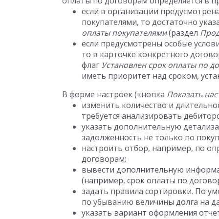
оплаты по договорам определяется в 
если в организации предусмотрена
покупателями, то достаточно указ
оплаты покупателями
(раздел
Про
если предусмотрены особые услов
то в карточке конкретного догово
флаг
Установлен срок оплаты по д
иметь приоритет над сроком, уст
В форме настроек (кнопка
Показать нас
изменить количество и длительно
требуется анализировать дебитор
указать дополнительную детализа
задолженность не только по покуп
настроить отбор, например, по о
договорам;
вывести дополнительную информа
(например, срок оплаты по договору
задать правила сортировки. По у
по убыванию величины долга на да
указать вариант оформления отче