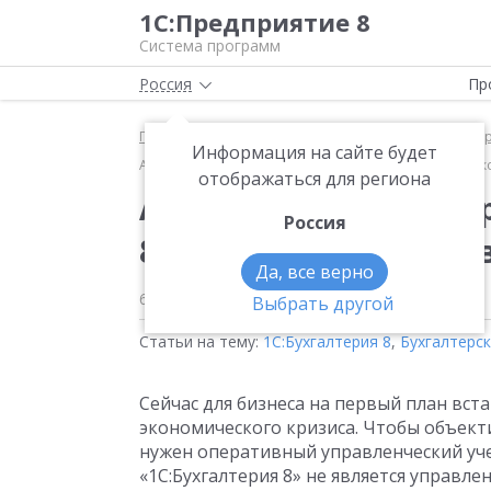
1С:Предприятие 8
Система программ
Россия
Пр
Главная
Методические материалы
1С:Бухгалте
Информация на сайте будет
Антикризисные инструменты в «1С:Бухгалтерии 8»: к
отображаться для региона
Антикризисные инстр
Россия
8»: контроль расчето
Да, все верно
6 апреля 2020
Выбрать другой
Статьи на тему:
1С:Бухгалтерия 8
,
Бухгалтерск
Сейчас для бизнеса на первый план вс
экономического кризиса. Чтобы объек
нужен оперативный управленческий учет
«1С:Бухгалтерия 8» не является управл