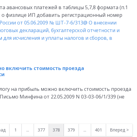
а авансовых платежей в таблицы 5,7,8 формата (п.1
ям о физлице ИП добавить регистрационный номер
России от 05.06.2009 № ШТ-7-6/313@ О внесении
оговых деклараций, бухгалтерской отчетности и
для исчисления и уплаты налогов и сборов, в
жно включить стоимость проезда
си
алогу на прибыль можно включить стоимость проезда
исьмо Минфина от 22.05.2009 N 03-03-06/1/339 (не
зад
1
...
377
378
379
...
401
Вперед
>