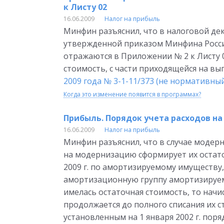
к Листу 02
16.06.2009
Налог на прибыль
Минфин разъяснил, что в налоговой де
утвержденной приказом Минфина России
отражаются в Приложении № 2 к Листу 
стоимость, с части приходящейся на вы
2009 года № 3-1-11/373 (не нормативны
Когда это изменение появится в программах?
Прибыль. Порядок учета расходов н
16.06.2009
Налог на прибыль
Минфин разъяснил, что в случае модер
на модернизацию сформирует их остаточ
2009 г. по амортизируемому имуществ
амортизационную группу амортизируемо
имелась остаточная стоимость, то нач
продолжается до полного списания их с
установленным на 1 января 2002 г. по