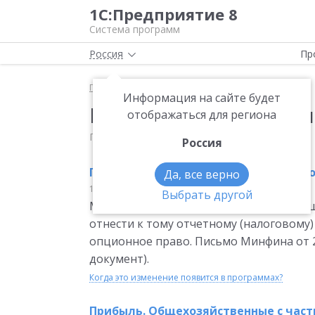
1С:Предприятие 8
Система программ
Россия
Пр
Главная
Мониторинг законодательства
Информация на сайте будет
Новости законодател
отображаться для региона
Последнее обновление: 6 августа 2026
Россия
Прибыль. Дата, на которую следует 
Да, все верно
16.06.2009
Налог на прибыль
Выбрать другой
Минфин разъяснил, что налогоплатель
отнести к тому отчетному (налоговому
опционное право. Письмо Минфина от 27
документ).
Когда это изменение появится в программах?
Прибыль. Общехозяйственные с част