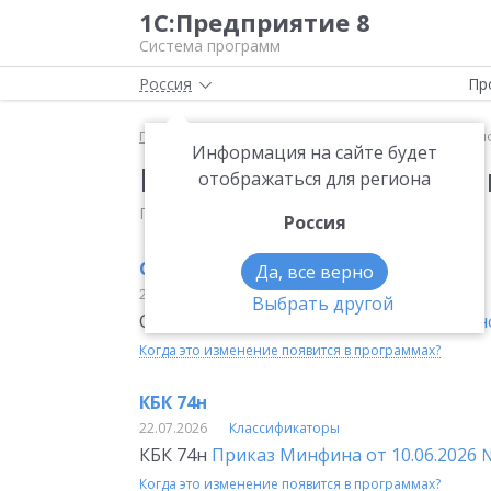
1С:Предприятие 8
Система программ
Россия
Пр
Главная
Мониторинг законодательства
Класси
Информация на сайте будет
Изменения классифи
отображаться для региона
Последнее обновление: 6 августа 2026
Россия
С 27.07.2026 ключевая ставка 14,00 %
Да, все верно
24.07.2026
Классификаторы
Выбрать другой
С 27.07.2026 ключевая ставка 14,00 %
Ин
Когда это изменение появится в программах?
КБК 74н
22.07.2026
Классификаторы
КБК 74н
Приказ Минфина от 10.06.2026 
Когда это изменение появится в программах?