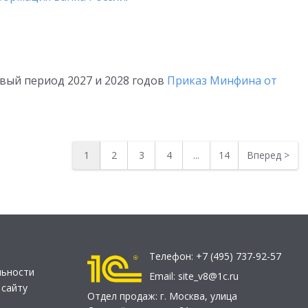
овый период 2027 и 2028 годов
Приказ Минфина от
1
2
3
4
...
14
Вперед
>
Телефон:
+7 (495) 737-92-57
льности
Email:
site_v8@1c.ru
 сайту
Отдел продаж:
г. Москва
,
улица