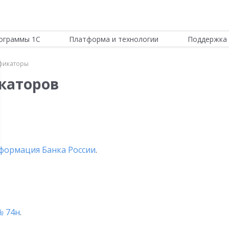
ограммы 1С
Платформа и технологии
Поддержка 
фикаторы
каторов
формация Банка России
.
№ 74н
.