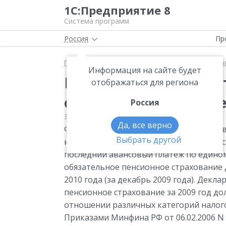
1С:Предприятие 8
Система программ
Россия
Пр
Главная
Мониторинг законодательства
Страхо
Информация на сайте будет
ЕСН.Разъяснены неко
отображаться для региона
отменой с 01.01.2010
Россия
30.09.2009
Страховые взносы
Да, все верно
ФНС разъяснены некоторые вопросы, свя
Выбрать другой
налога и заменой его страховыми взнос
последний авансовый платеж по едином
обязательное пенсионное страхование д
2010 года (за декабрь 2009 года). Декл
пенсионное страхование за 2009 год д
отношении различных категорий нало
Приказами Минфина РФ от 06.02.2006 N 23