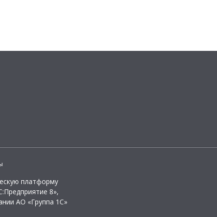
ы
ческую платформу
:Предприятие 8»,
ании АО «Группа 1С»