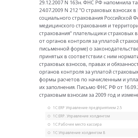
29.12.2007 N 163н. ФНС РФ напомнила т
24.07.2009 N 212 "О страховых взносах
социального страхования Российской 
медицинского страхования и территор
страхования" плательщики страховых в
от органов контроля за уплатой страхо
письменной форме) о законодательстве
принятых в соответствии с ним нормат
страховых взносов, правах и обязанно
органов контроля за уплатой страховых
формы расчетов по начисленным и упла
их заполнения. Письмо ФНС РФ от 16.09
страховым взносам за 2009 год и измене
1С:ERP Управление предприятием 2.5
1С:ERP. Управление холдингом
1С:Рабочее место кассира
1С:Управление холдингом 8