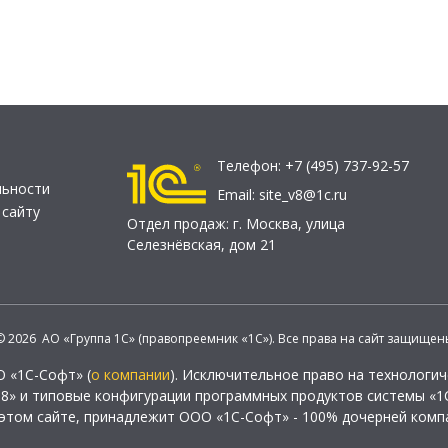
Телефон:
+7 (495) 737-92-57
льности
Email:
site_v8@1c.ru
 сайту
Отдел продаж:
г. Москва
,
улица
Селезнёвская, дом 21
© 2026 АО «Группа 1С» (правопреемник «1С»). Все права на сайт защищен
О «1С-Софт» (
о компании
). Исключительное право на технологи
 8» и типовые конфигурации программных продуктов системы «1С
этом сайте, принадлежит ООО «1С-Софт» - 100% дочерней комп