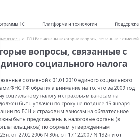
ограммы 1С
Платформа и технологии
Поддержка 
вые взносы
ЕСН.Разъяснены некоторые вопросы, связанные с отменой 
торые вопросы, связанные с
 единого социального налога
занные с отменой с 01.01.2010 единого социального
ами.ФНС РФ обратила внимание на то, что за 2009 год
у социальному налогу и страховым взносам на
олжен быть уплачен по сроку не позднее 15 января
арации по ЕСН и страховым взносам на обязательное
олжны быть представлены в налоговые органы (в
гоплательщиков) по формам, утвержденным
н, от 27.02.2006 N 30н, от 17.12.2007 N 132н и от