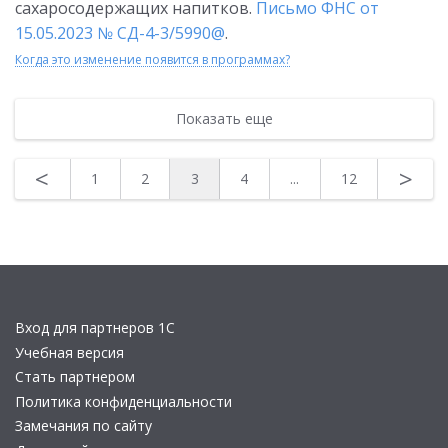
сахаросодержащих напитков.
Письмо ФНС от
15.05.2023 № СД-4-3/5990@
.
Когда это изменение появится в программах?
Показать еще
<
>
1
2
3
4
...
12
Вход для партнеров 1С
Учебная версия
Стать партнером
Политика конфиденциальности
Замечания по сайту