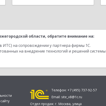
жегородской области, обратите внимание на:
в ИТС) на сопровождении у партнера фирмы 1С.
стованных на внедрение технологий и решений системы
Телефон:
+7 (495) 737-92-57
льности
Email:
site_v8@1c.ru
 сайту
Отдел продаж:
г. Москва
,
улица