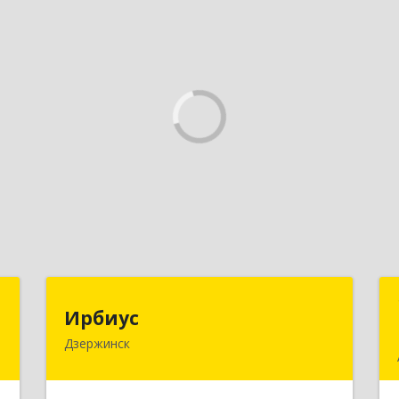
Н
Ирбиус
Ирбиус
Дзержинск
д
606016, Нижегородская обл,
д
Дзержинск г, Студенческая ул, дом №
,
30