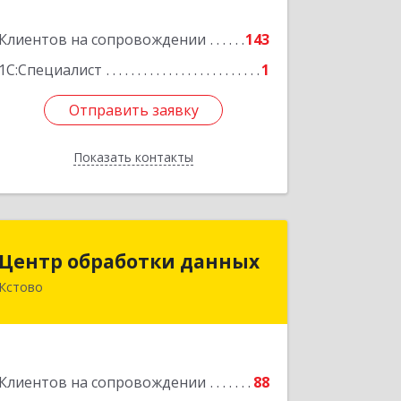
Клиентов на сопровождении
143
Подробнее
1С:Специалист
1
Отправить заявку
Отправить заявку
Показать контакты
Назад
Центр обработки данных
Центр обработки данных
Кстово
607650, Нижегородская обл, Кстово г,
Победы пр-кт, дом № 14
Подробнее
Клиентов на сопровождении
88