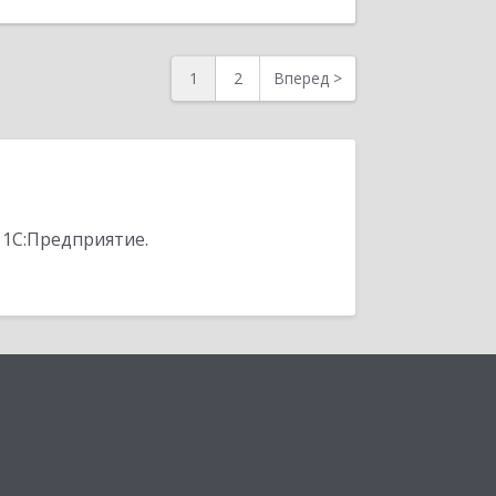
1
2
Вперед
>
 1С:Предприятие.