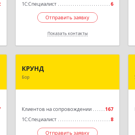
2
1С:Специалист
6
Отправить заявку
Отправить заявку
Показать контакты
Назад
"
КРУНД
КРУНД
Бор
,
606440, Нижегородская обл, Бор г,
1
Профсоюзная ул, дом № 6
е
Подробнее
7
Клиентов на сопровождении
167
1С:Специалист
8
Отправить заявку
Отправить заявку