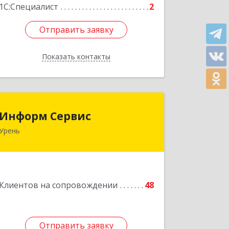
1С:Специалист
2
Отправить заявку
Отправить заявку
Показать контакты
Назад
Информ Сервис
Информ Сервис
Урень
606800, Нижегородская обл, Уренский
р-н, Урень г, Ленина ул, дом № 95 А
Подробнее
Клиентов на сопровождении
48
Отправить заявку
Отправить заявку