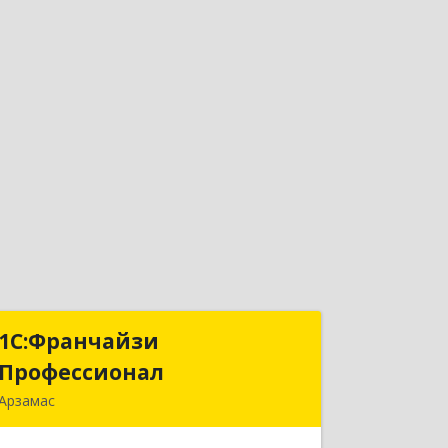
1С:Франчайзи
1С:Франчайзи
Профессионал
Профессионал
Арзамас
607227, Нижегородская обл, Арзамас
г, Кирова ул, дом № 56, кв.6