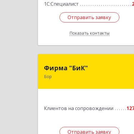
1С:Специалист
Отправить заявку
Отправить заявку
Показать контакты
Назад
Фирма "БиК
Фирма "БиК"
Бор
606440, Нижегородская обл, Бор г
Советская ул, дом № 1
Подробне
Клиентов на сопровождении
12
Отправить заявку
Отправить заявку