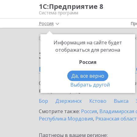
1С:Предприятие 8
Система программ
Россия
Пр
Главная
Сервисы ИТС
ЮKassa
ЮKassa в Ниж
Информация на сайте будет
отображаться для региона
Заказать ЮKassa
Россия
в Нижегородской обла
Да, все верно
Ознакомьтесь с информационными карт
Выбрать другой
внедрение продукта.
Бор
Дзержинск
Кстово
Выкса
Смотрите также:
Россия
,
Владимирская 
Республика Мордовия
,
Рязанская облас
Партнеры в вашем регионе: