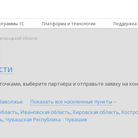
ограммы 1С
Платформа и технологии
Поддержка 
егородской области
сти
очками, выберите партнёра и отправьте заявку на ко
Заволжье
Показать все населенные
пункты
область
,
Ивановская область
,
Кировская область
,
Костро
ть
,
Чувашская Республика - Чувашия