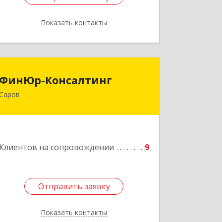
Показать контакты
Назад
ФинЮр-Консалтинг
ФинЮр-Консалтинг
Саров
607190, Нижегородская обл, Саров г,
Куйбышева ул, дом № 11
Подробнее
Клиентов на сопровождении
9
Отправить заявку
Отправить заявку
Показать контакты
Назад