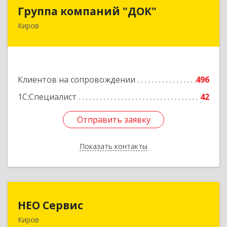
Группа компаний "ДОК"
Группа компаний "ДОК"
Киров
610017, Кировская обл, Киров г, Горького ул,
дом № 17
Подробнее
Клиентов на сопровождении
496
1С:Специалист
42
Отправить заявку
Отправить заявку
Показать контакты
Назад
НЕО Сервис
НЕО Сервис
Киров
610045, Кировская обл, Киров г, Ульяновская