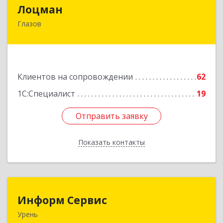
Лоцман
Лоцман
Глазов
427620, Удмуртская Респ, Глазов г, Сибирская
ул, дом № 20
Подробнее
Клиентов на сопровождении
62
1С:Специалист
19
Отправить заявку
Отправить заявку
Показать контакты
Назад
Информ Сервис
Информ Сервис
Урень
606800, Нижегородская обл, Уренский р-н,