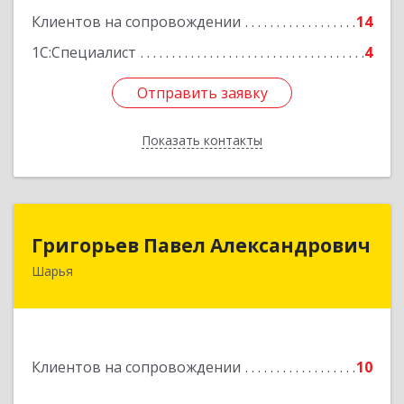
Подробнее
Клиентов на сопровождении
14
1С:Специалист
4
Отправить заявку
Отправить заявку
Показать контакты
Назад
Григорьев Павел Александрович
Григорьев Павел Александрович
Шарья
157505, Костромская область, город Шарья,
улица Краснухина, дом 6.
Подробнее
Клиентов на сопровождении
10