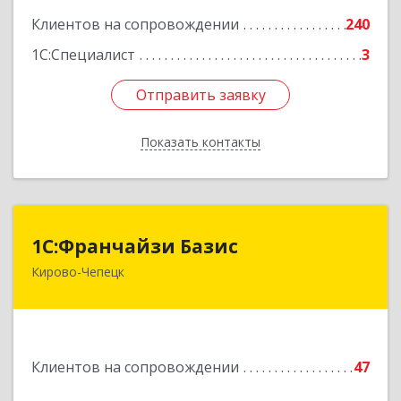
Клиентов на сопровождении
240
1С:Специалист
3
Отправить заявку
Отправить заявку
Показать контакты
Назад
1С:Франчайзи Базис
1С:Франчайзи Базис
Кирово-Чепецк
613044, Кировская обл, город Кирово-Чепецк
г.о., Кирово-Чепецк г, Школьная ул, дом № 2,
оф.323
Подробнее
Клиентов на сопровождении
47