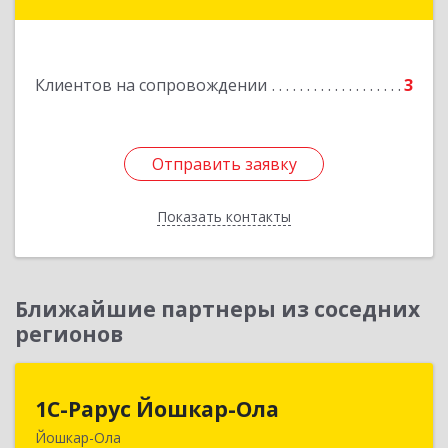
Тойменка ул, дом № 8Г
Подробнее
Клиентов на сопровождении
3
Отправить заявку
Отправить заявку
Показать контакты
Назад
Ближайшие партнеры из соседних
регионов
1С-Рарус Йошкар-Ола
1С-Рарус Йошкар-Ола
Йошкар-Ола
424004, Марий Эл Респ, Йошкар-Ола г, Волкова