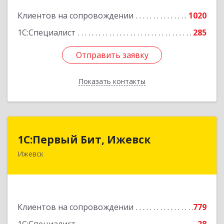
Подробнее
Клиентов на сопровождении
1020
1С:Специалист
285
Отправить заявку
Отправить заявку
Показать контакты
Назад
1С:Первый Бит, Ижевск
1С:Первый Бит, Ижевск
Ижевск
426008, Удмуртская Респ, Ижевск г,
Коммунаров ул, дом № 234
Подробнее
Клиентов на сопровождении
779