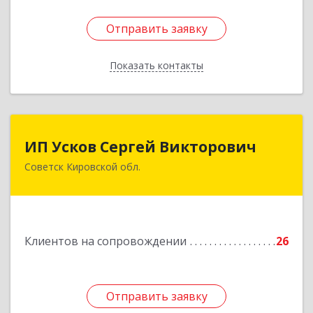
Отправить заявку
Отправить заявку
Показать контакты
Назад
ИП Усков Сергей Викторович
ИП Усков Сергей Викторович
Советск Кировской обл.
613340, Кировская обл, Советск г, Дружбы ул,
дом № 29
Подробнее
Клиентов на сопровождении
26
Отправить заявку
Отправить заявку