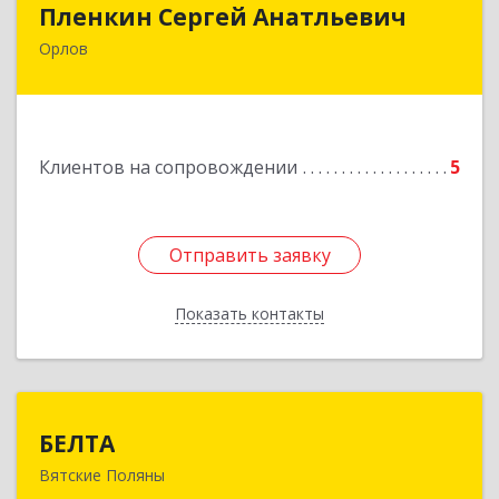
Пленкин Сергей Анатльевич
Орлов
612 270, 612270, Кировская обл, , Орлов г,
Ленина ул, дом. 128
Подробнее
Клиентов на сопровождении
5
Отправить заявку
Отправить заявку
Показать контакты
Назад
БЕЛТА
БЕЛТА
Вятские Поляны
612960, Кировская обл, Вятские Поляны г,