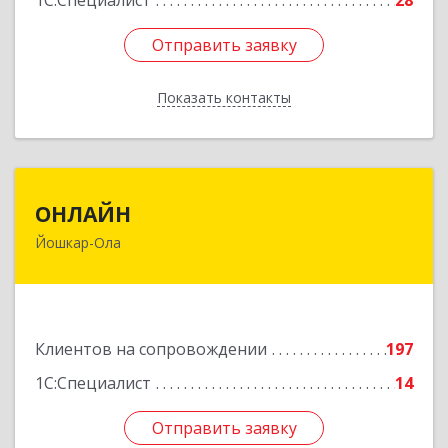
1С:Специалист
28
Отправить заявку
Отправить заявку
Показать контакты
Назад
ОНЛАЙН
ОНЛАЙН
Йошкар-Ола
424000, Марий Эл Респ, Йошкар-Ола г,
Комсомольская ул, дом № 132, пом.III
Подробнее
Клиентов на сопровождении
197
1С:Специалист
14
Отправить заявку
Отправить заявку