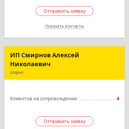
Отправить заявку
Отправить заявку
Показать контакты
Назад
ИП Смирнов Алексей
ИП Смирнов Алексей
Николаевич
Николаевич
Шарья
Подробнее
Клиентов на сопровождении
4
Отправить заявку
Отправить заявку