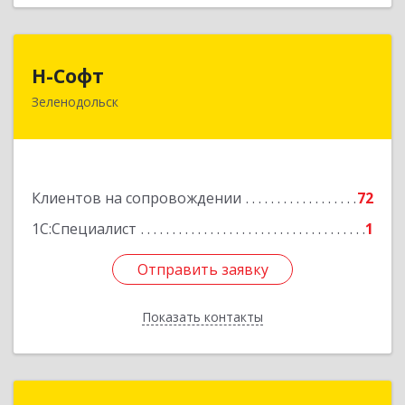
Н-Софт
Н-Софт
Зеленодольск
422521, Татарстан Респ (Татарстан),
Зеленодольский р-н, Зеленодольск г,
Универсиады ул, дом № 1
Подробнее
Клиентов на сопровождении
72
1С:Специалист
1
Отправить заявку
Отправить заявку
Показать контакты
Назад