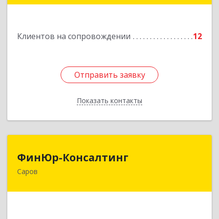
Подробнее
Клиентов на сопровождении
12
Отправить заявку
Отправить заявку
Показать контакты
Назад
ФинЮр-Консалтинг
ФинЮр-Консалтинг
Саров
607190, Нижегородская обл, Саров г,
Куйбышева ул, дом № 11
Подробнее