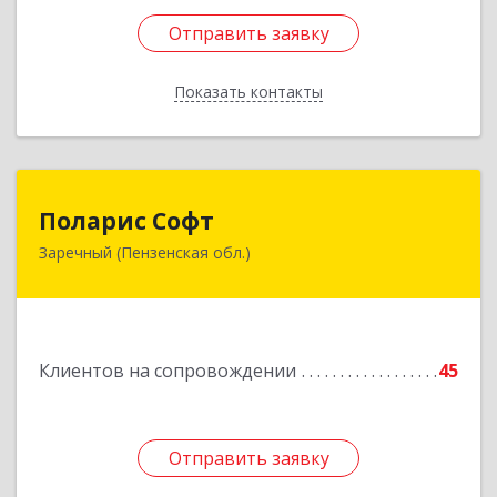
Отправить заявку
Отправить заявку
Показать контакты
Назад
Поларис Софт
Поларис Софт
Заречный (Пензенская обл.)
442960, Пензенская обл, Заречный г,
В.В.Демакова проезд, дом № 5, кв.303
Подробнее
Клиентов на сопровождении
45
Отправить заявку
Отправить заявку