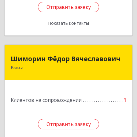
Отправить заявку
Отправить заявку
Показать контакты
Назад
Шиморин Фёдор Вячеславович
Шиморин Фёдор Вячеславович
Выкса
Подробнее
Клиентов на сопровождении
1
Отправить заявку
Отправить заявку