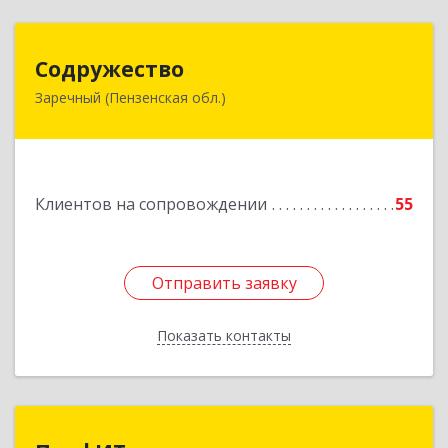
Содружество
Содружество
Заречный (Пензенская обл.)
442962, Пензенская обл, Заречный г,
Промышленная ул, дом № 25
Подробнее
Клиентов на сопровождении
55
Отправить заявку
Отправить заявку
Показать контакты
Назад
ПрофИТ