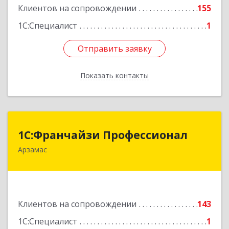
Клиентов на сопровождении
155
1С:Специалист
1
Отправить заявку
Отправить заявку
Показать контакты
Назад
1С:Франчайзи Профессионал
1С:Франчайзи Профессионал
Арзамас
607227, Нижегородская обл, Арзамас г, Кирова
ул, дом № 56, кв.6
Подробнее
Клиентов на сопровождении
143
1С:Специалист
1