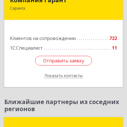
Саранск
430005, Мордовия Респ, Саранск г,
Большевистская ул, дом № 60, этаж 4 оф.7
Подробнее
Клиентов на сопровождении
722
1С:Специалист
11
Отправить заявку
Отправить заявку
Показать контакты
Назад
Ближайшие партнеры из соседних
регионов
1С:Первый Бит, Пенза