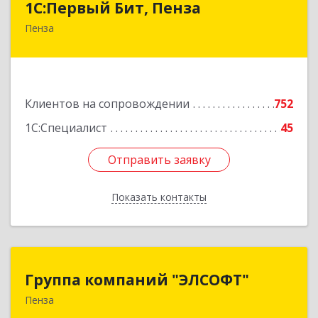
1С:Первый Бит, Пенза
Пенза
440000, Пензенская обл, Пенза г, Московская
ул, дом № 15, пом.1
Подробнее
Клиентов на сопровождении
752
1С:Специалист
45
Отправить заявку
Отправить заявку
Показать контакты
Назад
Группа компаний "ЭЛСОФТ"
Группа компаний "ЭЛСОФТ"
Пенза
440020, Пензенская обл, Пенза г, Суворова ул,