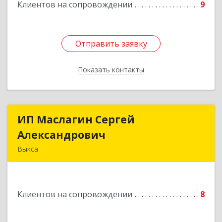
Клиентов на сопровождении
9
Отправить заявку
Отправить заявку
Показать контакты
Назад
ИП Маслагин Сергей
ИП Маслагин Сергей
Александрович
Александрович
Выкса
607060, Нижегородская обл, , Выкса г, Красная
пл., 16/61
Клиентов на сопровождении
8
Подробнее