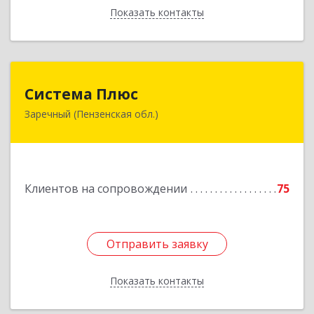
Показать контакты
Назад
Система Плюс
Система Плюс
Заречный (Пензенская обл.)
442960, Пензенская обл, Заречный г,
Комсомольская ул, дом № 1-205
Подробнее
Клиентов на сопровождении
75
Отправить заявку
Отправить заявку
Показать контакты
Назад