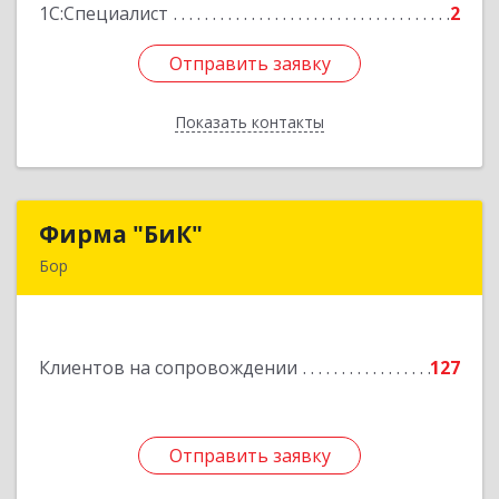
1С:Специалист
2
Отправить заявку
Отправить заявку
Показать контакты
Назад
Фирма "БиК"
Фирма "БиК"
Бор
606440, Нижегородская обл, Бор г, Советская
ул, дом № 11
Клиентов на сопровождении
127
Подробнее
Отправить заявку
Отправить заявку