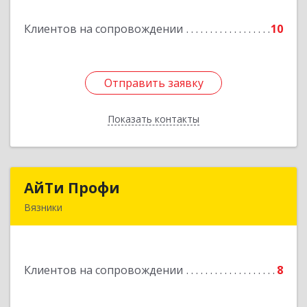
Клиентов на сопровождении
10
Отправить заявку
Отправить заявку
Показать контакты
Назад
АйТи Профи
АйТи Профи
Вязники
Подробнее
Клиентов на сопровождении
8