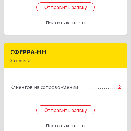
Отправить заявку
Отправить заявку
Показать контакты
Назад
СФЕРРА-НН
СФЕРРА-НН
Заволжье
Подробнее
Клиентов на сопровождении
2
Отправить заявку
Отправить заявку
Показать контакты
Назад