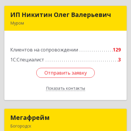
ИП Никитин Олег Валерьевич
ИП Никитин Олег Валерьевич
Муром
602267, Владимирская обл, Муром г,
Коммунистическая ул., дом № 36
Клиентов на сопровождении
129
Подробнее
1С:Специалист
3
Отправить заявку
Отправить заявку
Показать контакты
Назад
Мегафрейм
Мегафрейм
Богородск