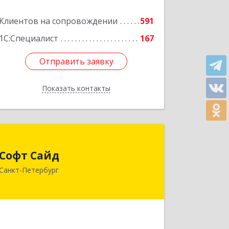
литера Н, пом.25-Н, ком.№42
Клиентов на сопровождении
591
Подробнее
1С:Специалист
167
Отправить заявку
Отправить заявку
Показать контакты
Назад
Софт Сайд
Софт Сайд
190020, Санкт-Петербург г, Рижский
Санкт-Петербург
пр, дом № 58, оф.301
Подробнее