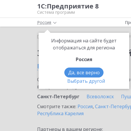
1С:Предприятие 8
Система программ
Россия
Пр
Главная
Тарифы ИТС
Старт Ритейл
Старт Ри
Информация на сайте будет
отображаться для региона
Заказать Старт Рите
Россия
в Санкт-Петербурге
Да, все верно
Ознакомьтесь с информационными карт
Выбрать другой
внедрение продукта.
Санкт-Петербург
Всеволожск
Пуш
Смотрите также:
Россия
,
Санкт-Петербур
Республика Карелия
Партнеры в вашем регионе: