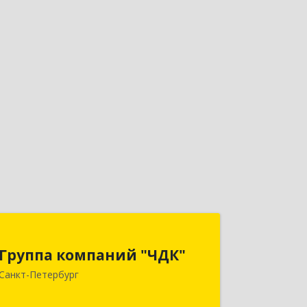
Группа компаний "ЧДК"
Группа компаний "ЧДК"
191119, Санкт-Петербург г, вн.тер.г.
Санкт-Петербург
муниципальный округ Владимирский
округ, Лиговский пр-кт, дом № 123,