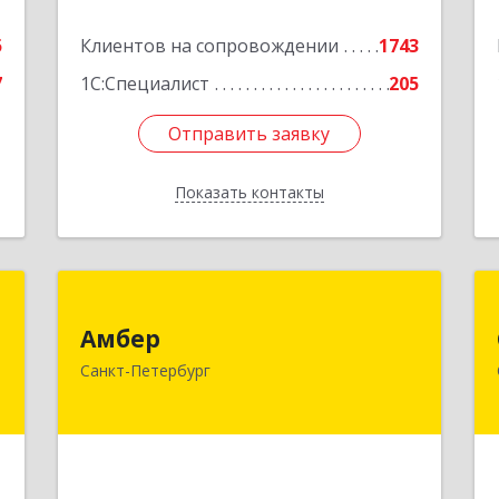
часть,6-15, 16часть, 17часть, 44
5
Клиентов на сопровождении
1743
Подробнее
7
1С:Специалист
205
Отправить заявку
Отправить заявку
Показать контакты
Назад
а
Амбер
"
Амбер
191119, Санкт-Петербург г, Правды
Санкт-Петербург
ул, дом № 16
,
,
Подробнее
5