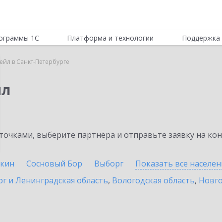
ограммы 1С
Платформа и технологии
Поддержка 
тейл в Санкт-Петербурге
йл
очками, выберите партнёра и отправьте заявку на ко
кин
Сосновый Бор
Выборг
Показать все населе
г и Ленинградская область
,
Вологодская область
,
Новго