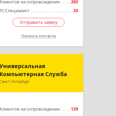
Клиентов на сопровождении
263
1С:Специалист
33
Отправить заявку
Отправить заявку
Показать контакты
Назад
Универсальная
Универсальная
Компьютерная Служба
Компьютерная Служба
Санкт-Петербург
192007, Санкт-Петербург г,
Тамбовская ул, дом № 12, корпус В,
кв.31
Подробнее
Клиентов на сопровождении
139