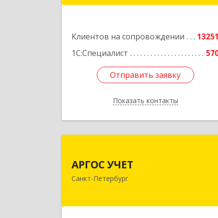
г.Санкт-Петербург, Невский проспект
1
Клиентов на сопровождении
1325
Подробне
1С:Специалист
57
Отправить заявку
Отправить заявку
Показать контакты
Назад
АРГОС УЧЕ
АРГОС УЧЕТ
196191, Санкт-Петербург г
Санкт-Петербург
Конституции пл, дом № 7, оф.41
Подробне