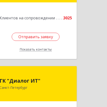
литера А, пом.5-Н
Подробнее
Клиентов на сопровождении
3025
Отправить заявку
Отправить заявку
Показать контакты
Назад
ГК "Диалог ИТ"
ГК "Диалог ИТ"
194100, Санкт-Петербург г, вн.тер.г.
Санкт-Петербург
муниципальный округ
Сампсониевское, Большой
Сампсониевский пр-кт, дом № 68,