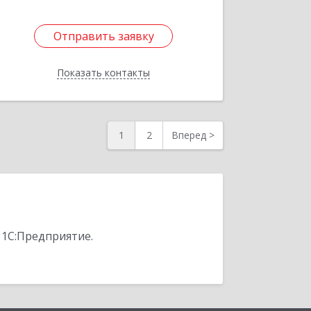
Отправить заявку
Отправить заявку
Показать контакты
Назад
1
2
Вперед
>
 1С:Предприятие.