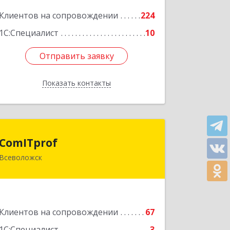
Клиентов на сопровождении
224
Подробнее
1С:Специалист
10
Отправить заявку
Отправить заявку
Показать контакты
Назад
ComITprof
ComITprof
Всеволожск
188643, Ленинградская обл,
Всеволожский р-н, Всеволожск г,
Невская ул, дом № 6, кв.18
Подробнее
Клиентов на сопровождении
67
1С:Специалист
3