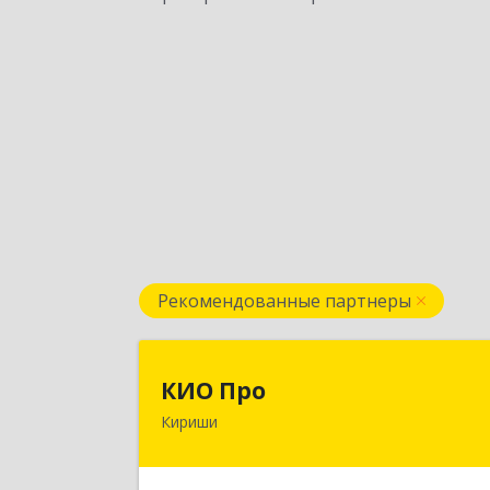
Рекомендованные партнеры
КИО Пр
КИО Про
Кириши
187110, Ленинградская обл, м.р-
Киришский, г.п. Киришское, Кириши г
Ленина пр-кт, дом № 17, пом.