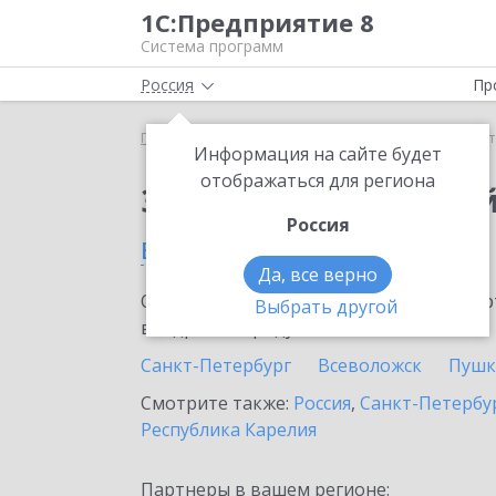
1С:Предприятие 8
Система программ
Россия
Пр
Главная
Тарифы ИТС
Старт Ритейл
Старт Ри
Информация на сайте будет
отображаться для региона
Заказать Старт Рите
Россия
в Киришах
Да, все верно
Ознакомьтесь с информационными карт
Выбрать другой
внедрение продукта.
Санкт-Петербург
Всеволожск
Пушк
Смотрите также:
Россия
,
Санкт-Петербур
Республика Карелия
Партнеры в вашем регионе: