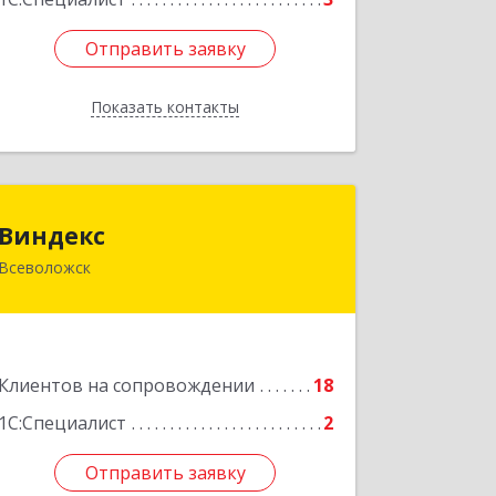
Отправить заявку
Отправить заявку
Показать контакты
Назад
Виндекс
Виндекс
Всеволожск
188643, Ленинградская обл,
Всеволожский р-н, Всеволожск г,
Шинников ул, дом № 2, корпус 5,
оф.47
Клиентов на сопровождении
18
Подробнее
1С:Специалист
2
Отправить заявку
Отправить заявку