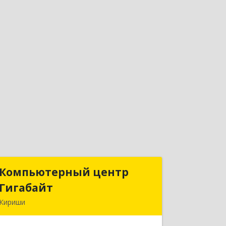
Компьютерный центр
Компьютерный центр
Гигабайт
Гигабайт
Кириши
187110, Ленинградская обл, Кириши г,
Нефтехимиков ул, дом № 31