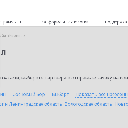
ограммы 1С
Платформа и технологии
Поддержка 
тейл в Киришах
йл
очками, выберите партнёра и отправьте заявку на ко
ин
Сосновый Бор
Выборг
Показать все населен
г и Ленинградская область
,
Вологодская область
,
Новго