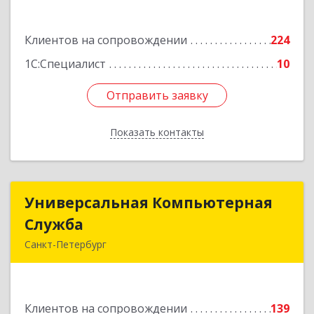
3, кв.305
Подробнее
Клиентов на сопровождении
224
1С:Специалист
10
Отправить заявку
Отправить заявку
Показать контакты
Назад
Универсальная Компьютерная
Универсальная Компьютерная
Служба
Служба
Санкт-Петербург
192007, Санкт-Петербург г, Тамбовская ул, дом
№ 12, корпус В, кв.31
Клиентов на сопровождении
139
Подробнее