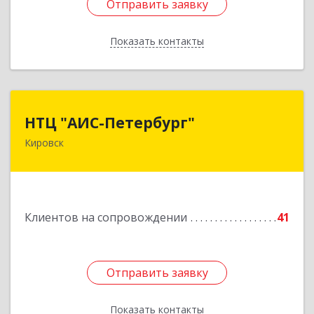
Отправить заявку
Отправить заявку
Показать контакты
Назад
НТЦ "АИС-Петербург"
НТЦ "АИС-Петербург"
Кировск
187342, Ленинградская обл, Кировск г, р-н
Кировский, Новая ул, дом № 5, а/я 11
Подробнее
Клиентов на сопровождении
41
Отправить заявку
Отправить заявку
Показать контакты
Назад