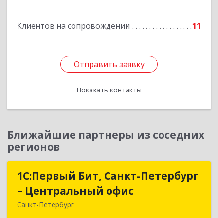
Подробнее
Клиентов на сопровождении
11
Отправить заявку
Отправить заявку
Показать контакты
Назад
Ближайшие партнеры из соседних
регионов
1С:Первый Бит, Санкт-Петербург
1С:Первый Бит, Санкт-Петербург
– Центральный офис
– Центральный офис
Санкт-Петербург
г.Санкт-Петербург, Невский проспект, 10