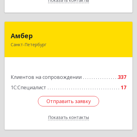
Показать контакты
Назад
Амбер
Амбер
Санкт-Петербург
191119, Санкт-Петербург г, Правды ул, дом №
16
Подробнее
Клиентов на сопровождении
337
1С:Специалист
17
Отправить заявку
Отправить заявку
Показать контакты
Назад