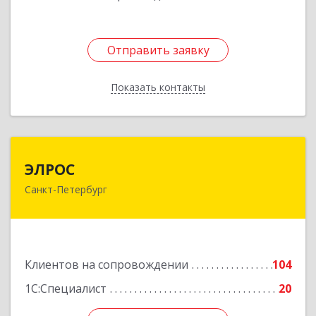
Отправить заявку
Отправить заявку
Показать контакты
Назад
ЭЛРОС
ЭЛРОС
Санкт-Петербург
191024, Санкт-Петербург г, Тележная ул, дом №
22, кв.6
Подробнее
Клиентов на сопровождении
104
1С:Специалист
20