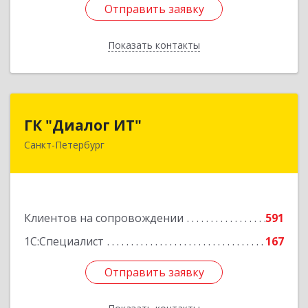
Отправить заявку
Отправить заявку
Показать контакты
Назад
ГК "Диалог ИТ"
ГК "Диалог ИТ"
Санкт-Петербург
194100, Санкт-Петербург г, вн.тер.г.
муниципальный округ Сампсониевское,
Большой Сампсониевский пр-кт, дом № 68,
литера Н, пом.25-Н, ком.№42
Клиентов на сопровождении
591
Подробнее
1С:Специалист
167
Отправить заявку
Отправить заявку