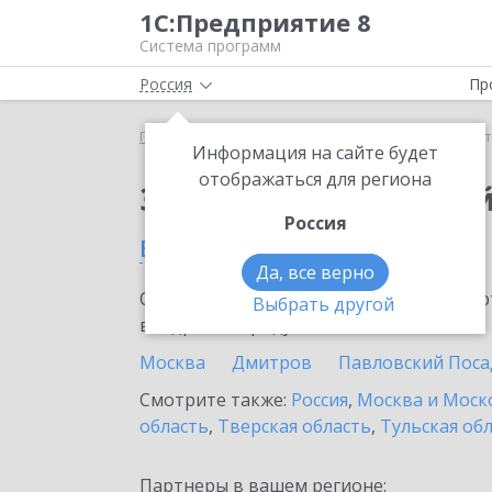
1С:Предприятие 8
Система программ
Россия
Пр
Главная
Тарифы ИТС
Старт Ритейл
Старт Ри
Информация на сайте будет
отображаться для региона
Заказать Старт Рите
Россия
в Одинцово
Да, все верно
Ознакомьтесь с информационными карт
Выбрать другой
внедрение продукта.
Москва
Дмитров
Павловский Поса
Смотрите также:
Россия
,
Москва и Моск
область
,
Тверская область
,
Тульская об
Партнеры в вашем регионе: