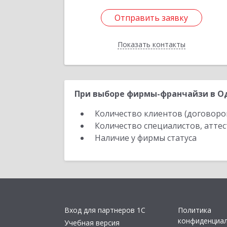
Отправить заявку
Отправить заявку
Показать контакты
Назад
При выборе фирмы-франчайзи в Од
Количество клиентов (договоро
Количество специалистов, атте
Наличие у фирмы статуса
Вход для партнеров 1С
Политика
конфиденциа
Учебная версия