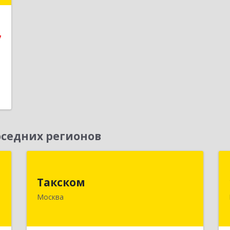
7
е
7
седних регионов
а
Такском
А
Такском
119034, Москва г, Барыковский пер,
Москва
дом № 4,стр.2
,
1
Подробнее