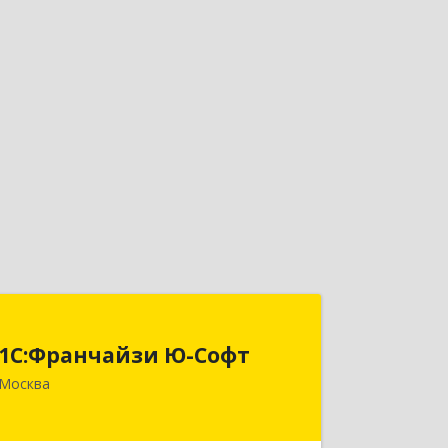
1С:Франчайзи Ю-Софт
1С:Франчайзи Ю-Софт
117149, Москва г, вн.тер.г.
Москва
муниципальный округ Зюзино,
Азовская ул, дом № 6, корпус 3