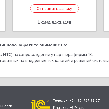
Отправить заявку
Отправить заявку
Показать контакты
Назад
инцово, обратите внимание на:
в ИТС) на сопровождении у партнера фирмы 1С.
стованных на внедрение технологий и решений системы
Телефон:
+7 (495) 737-92-57
льности
Email:
site_v8@1c.ru