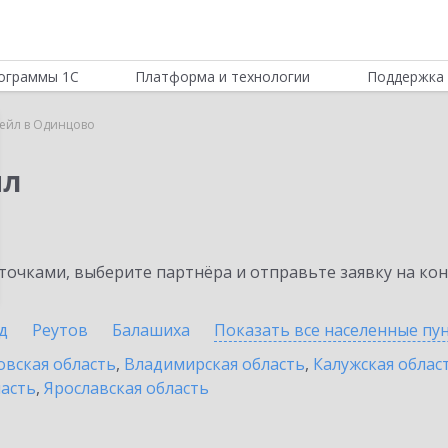
ограммы 1С
Платформа и технологии
Поддержка 
тейл в Одинцово
йл
очками, выберите партнёра и отправьте заявку на ко
д
Реутов
Балашиха
Показать все населенные
пу
овская область
,
Владимирская область
,
Калужская облас
ласть
,
Ярославская область