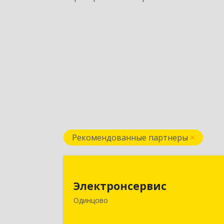
Рекомендованные партнеры
Электронсерви
Электронсервис
143050, Московская обл
Одинцово
Одинцовский р-н, Большие Вязем
рп, Ямская ул, владение № 4, строени