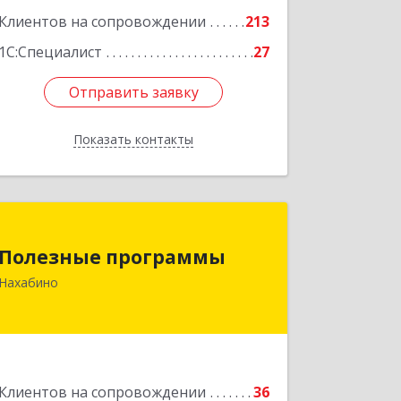
Подробнее
Клиентов на сопровождении
213
1С:Специалист
27
Отправить заявку
Отправить заявку
Показать контакты
Назад
Полезные программы
Полезные программы
143432, Московская обл,
Нахабино
Красногорский р-н, Нахабино рп,
Панфилова ул, дом № 9А, кв.6
Подробнее
Клиентов на сопровождении
36