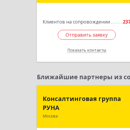
2
Подробне
Клиентов на сопровождении
23
Отправить заявку
Отправить заявку
Показать контакты
Назад
Ближайшие партнеры из со
Консалтинговая групп
Консалтинговая группа
РУН
РУНА
Москва
117218, Москва г, Кржижановского ул
дом № 29, корпус 