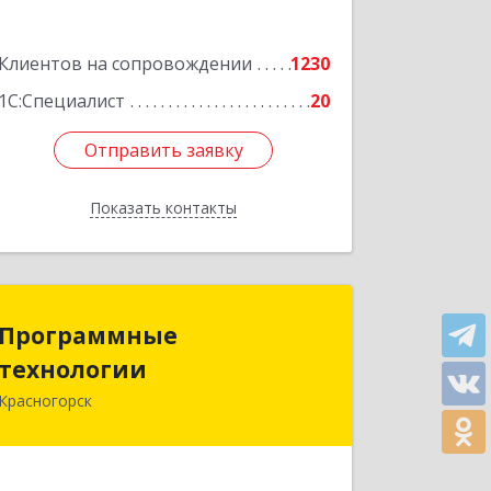
Подробнее
Клиентов на сопровождении
1230
1С:Специалист
20
Отправить заявку
Отправить заявку
Показать контакты
Назад
Программные
Программные
технологии
технологии
Красногорск
143408, Московская обл,
Красногорский р-н, Красногорск г,
Ленина ул, дом № 45, оф.40