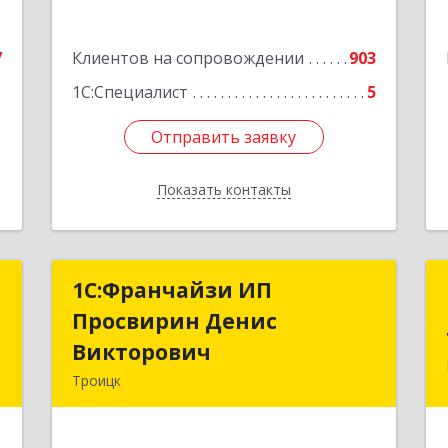
е
7
Клиентов на сопровождении
903
1
1С:Специалист
5
Отправить заявку
Отправить заявку
Показать контакты
Назад
-
1C:Франчайзи ИП
1C:Франчайзи ИП
"
Просвирин Денис
Просвирин Денис
Викторович
Викторович
.
Троицк
й
108842, Москва г, вн.тер.г. городской
5
округ Троицк, Троицк г, Городская