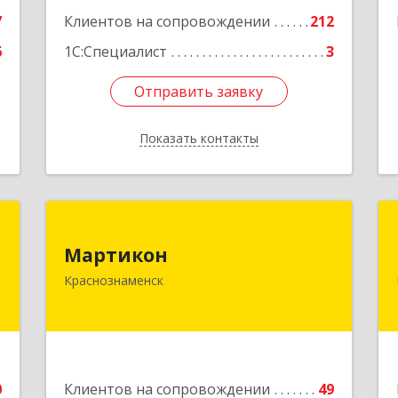
ул, дом № 14, кв.158
е
7
Клиентов на сопровождении
212
Подробнее
6
1С:Специалист
3
Отправить заявку
Отправить заявку
Показать контакты
Назад
Г
Мартикон
Мартикон
.
143090, Московская обл,
Краснознаменск
,
Краснознаменск г, Краснознаменная
е
ул, дом № 27, пом.36
М
Подробнее
е
0
Клиентов на сопровождении
49