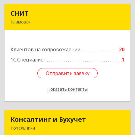
СНИТ
СНИТ
Климовск
142180, Московская обл, Климовск г, Советская
ул, дом № 14
Клиентов на сопровождении
20
Подробнее
1С:Специалист
1
Отправить заявку
Отправить заявку
Показать контакты
Назад
Консалтинг и Бухучет
Консалтинг и Бухучет
Котельники
140054, Московская обл, Котельники г,