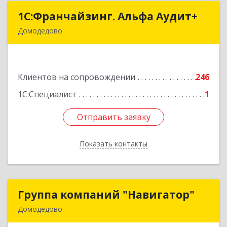
1С:Франчайзинг. Альфа Аудит+
1С:Франчайзинг. Альфа Аудит+
Домодедово
142001, Московская обл, Домодедово г,
Северный мкр, Каширское ш, дом № 7, оф.41
Клиентов на сопровождении
246
Подробнее
1С:Специалист
1
Отправить заявку
Отправить заявку
Показать контакты
Назад
Группа компаний "Навигатор"
Группа компаний "Навигатор"
Домодедово
142001, Московская обл, Домодедово г,