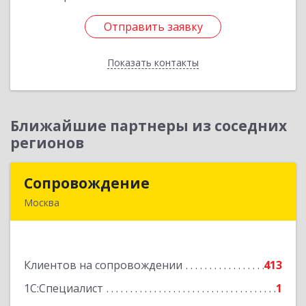
Отправить заявку
Отправить заявку
Показать контакты
Назад
Ближайшие партнеры из соседних
регионов
Сопровождение
Сопровождение
Москва
117198, Москва г, Саморы Машела ул, дом № 8,
корпус 1, кв.233
Клиентов на сопровождении
413
Подробнее
1С:Специалист
1