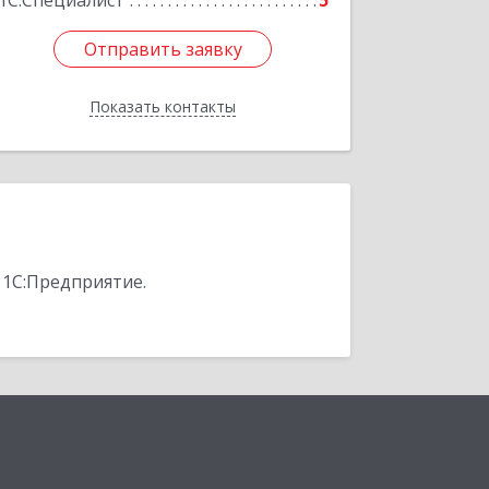
1С:Специалист
5
Отправить заявку
Отправить заявку
Показать контакты
Назад
 1С:Предприятие.