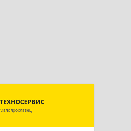
ТЕХНОСЕРВИС
ТЕХНОСЕРВИС
249094, Калужская обл,
Малоярославец
Малоярославецкий р-н,
Малоярославец г, Зеленая ул, дом №
2а