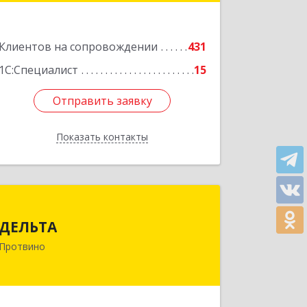
Подробнее
Клиентов на сопровождении
431
1С:Специалист
15
Отправить заявку
Отправить заявку
Показать контакты
Назад
ДЕЛЬТА
ДЕЛЬТА
142281, Московская обл, Протвино г,
Протвино
Кременковское ш, дом № 9А
Подробнее