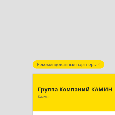
Рекомендованные партнеры
Группа Компаний КАМИ
Группа Компаний КАМИН
248023, Калужская обл, Калуга г
Калуга
Теренинский пер, дом № 6, оф.40
Подробне