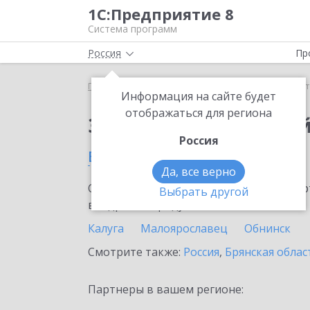
1С:Предприятие 8
Система программ
Россия
Пр
Главная
Тарифы ИТС
Старт Ритейл
Старт Ри
Информация на сайте будет
отображаться для региона
Заказать Старт Рите
Россия
в Калужской области
Да, все верно
Ознакомьтесь с информационными карт
Выбрать другой
внедрение продукта.
Калуга
Малоярославец
Обнинск
Смотрите также:
Россия
,
Брянская облас
Партнеры в вашем регионе: