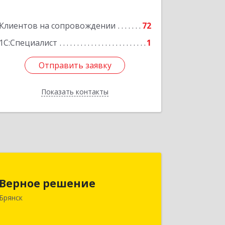
Подробнее
Клиентов на сопровождении
72
1С:Специалист
1
Отправить заявку
Отправить заявку
Показать контакты
Назад
Верное решение
Верное решение
241035, Брянская обл, Брянск г,
Брянск
Ульянова ул, дом № 4, оф.307