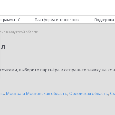
ограммы 1С
Платформа и технологии
Поддержка 
тейл в Калужской области
йл
очками, выберите партнёра и отправьте заявку на ко
ть
,
Москва и Московская область
,
Орловская область
,
См