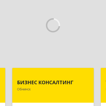
Н
БИЗНЕС КОНСАЛТИНГ
БИЗНЕС КОНСАЛТИНГ
,
249032, Калужская обл, Обнинск г,
Обнинск
3
Курчатова ул, дом № 27/2, пом.281
е
Подробнее