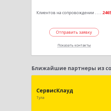
Клиентов на сопровождении
246
Отправить заявку
Отправить заявку
Показать контакты
Назад
Ближайшие партнеры из со
СервисКлау
СервисКлауд
300028, Тульская обл, Тула г, Болдин
Тула
ул, дом № 98, оф.54