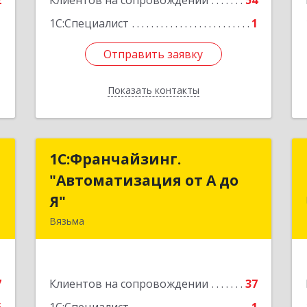
2
Клиентов на сопровождении
54
1С:Специалист
1
Отправить заявку
Отправить заявку
Показать контакты
Назад
и
1С:Франчайзинг.
1С:Франчайзинг.
"Автоматизация от А до
"Автоматизация от А до
,
Я"
Я"
8
Вязьма
215111, Смоленская обл, Вязьма г,
е
Красноармейское ш, дом № 3а, кв.42
7
Клиентов на сопровождении
37
Подробнее