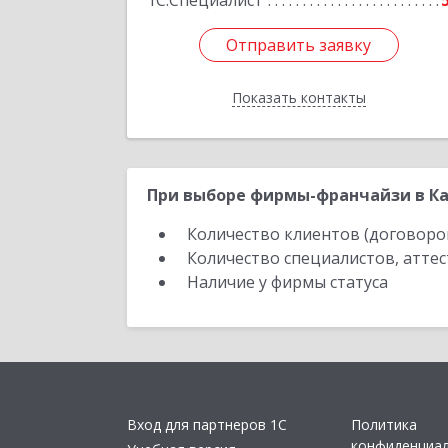
1С:Специалист
Отправить заявку
Отправить заявку
Показать контакты
Назад
При выборе фирмы-франчайзи в Ка
Количество клиентов (договоро
Количество специалистов, атте
Наличие у фирмы статуса
Вход для партнеров 1С
Политика
конфиденциа