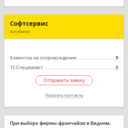
Софтсервис
Софтсервис
Ахтубинск
416500, Астраханская обл, Ахтубинский р-н,
Ахтубинск г, Ленина ул, дом № 57
Клиентов на сопровождении
9
Подробнее
1С:Специалист
3
Отправить заявку
Отправить заявку
Показать контакты
Назад
При выборе фирмы-франчайзи в Видном,