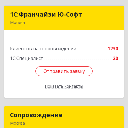
1С:Франчайзи Ю-Софт
1С:Франчайзи Ю-Софт
Москва
117149, Москва г, вн.тер.г. муниципальный
округ Зюзино, Азовская ул, дом № 6, корпус 3
Клиентов на сопровождении
1230
Подробнее
1С:Специалист
20
Отправить заявку
Отправить заявку
Показать контакты
Назад
Сопровождение
Сопровождение
Москва