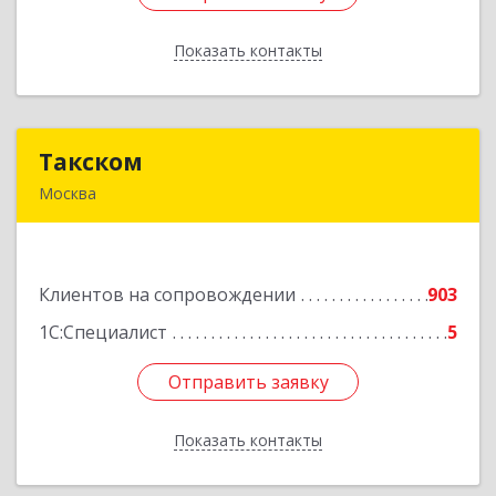
Показать контакты
Назад
Такском
Такском
Москва
119034, Москва г, Барыковский пер, дом №
4,стр.2
Клиентов на сопровождении
903
Подробнее
1С:Специалист
5
Отправить заявку
Отправить заявку
Показать контакты
Назад