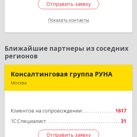
Отправить заявку
Отправить заявку
Показать контакты
Назад
Ближайшие партнеры из соседних
регионов
Консалтинговая группа РУНА
Консалтинговая группа РУНА
Москва
117218, Москва г, Кржижановского ул, дом №
29, корпус 1
Клиентов на сопровождении
1617
Подробнее
1С:Специалист
31
Отправить заявку
Отправить заявку