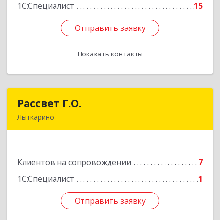
1С:Специалист
15
Отправить заявку
Отправить заявку
Показать контакты
Назад
Рассвет Г.О.
Рассвет Г.О.
Лыткарино
140082, Московская обл, Лыткарино г, 5 мкр 1-
й кв-л, дом № 3А
Клиентов на сопровождении
7
Подробнее
1С:Специалист
1
Отправить заявку
Отправить заявку