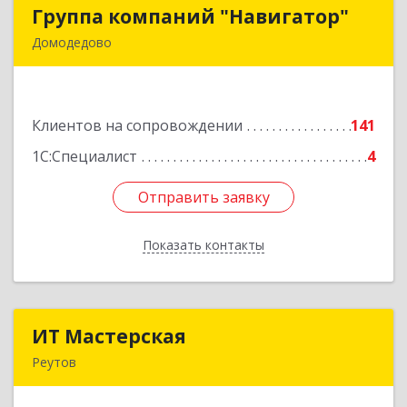
Группа компаний "Навигатор"
Группа компаний "Навигатор"
Домодедово
142001, Московская обл, Домодедово г,
Северный мкр, Каширское ш, дом № 7А, оф.304
Клиентов на сопровождении
141
Подробнее
1С:Специалист
4
Отправить заявку
Отправить заявку
Показать контакты
Назад
ИТ Мастерская
ИТ Мастерская
Реутов
Подробнее