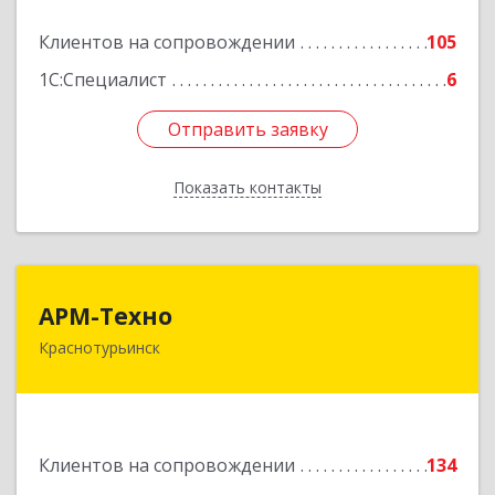
Подробнее
Клиентов на сопровождении
105
1С:Специалист
6
Отправить заявку
Отправить заявку
Показать контакты
Назад
АРМ-Техно
АРМ-Техно
Краснотурьинск
624447, Свердловская обл, Краснотурьинск г,
Чкалова ул, дом № 4, оф.119
Подробнее
Клиентов на сопровождении
134