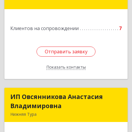
Подробнее
Клиентов на сопровождении
7
Отправить заявку
Отправить заявку
Показать контакты
Назад
ИП Овсянникова Анастасия
ИП Овсянникова Анастасия
Владимировна
Владимировна
Нижняя Тура
624222, Свердловская обл, Нижняя Тура г,
Машиностроителей ул, дом № 7, кв.30