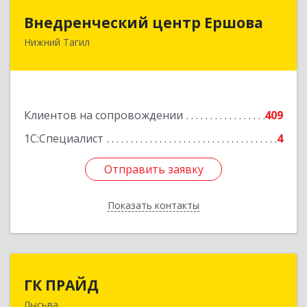
Внедренческий центр Ершова
Внедренческий центр Ершова
Нижний Тагил
622030, Свердловская обл, Нижний Тагил г,
Черноисточинское ш, дом № 58А, оф.6
Подробнее
Клиентов на сопровождении
409
1С:Специалист
4
Отправить заявку
Отправить заявку
Показать контакты
Назад
ГК ПРАЙД
ГК ПРАЙД
Лысьва