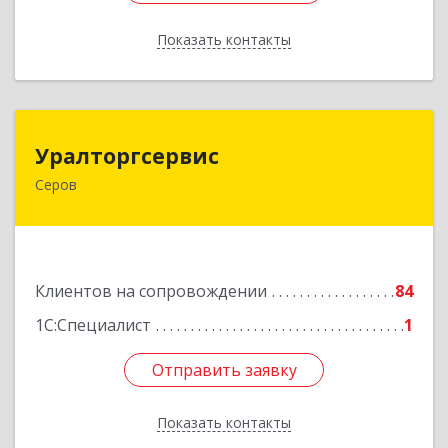
Показать контакты
Назад
Уралторгсервис
Уралторгсервис
Серов
624980, Свердловская обл, Серов г, Кирова ул,
дом № 2
Подробнее
Клиентов на сопровождении
84
1С:Специалист
1
Отправить заявку
Отправить заявку
Показать контакты
Назад