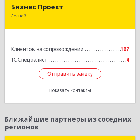
Бизнес Проект
Бизнес Проект
Лесной
624200, Свердловская обл, Лесной г, Сиротина
ул, дом № 11
Подробнее
Клиентов на сопровождении
167
1С:Специалист
4
Отправить заявку
Отправить заявку
Показать контакты
Назад
Ближайшие партнеры из соседних
регионов