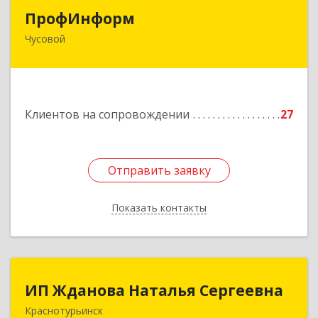
ПрофИнформ
ПрофИнформ
Чусовой
618204, Пермский край, г.о. Чусовской, Чусовой
г, Коммунистическая ул, дом № 8, оф.24
Подробнее
Клиентов на сопровождении
27
Отправить заявку
Отправить заявку
Показать контакты
Назад
ИП Жданова Наталья Сергеевна
ИП Жданова Наталья Сергеевна
Краснотурьинск