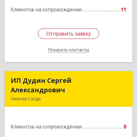
Клиентов на сопровождении
11
Подробнее
Отправить заявку
Отправить заявку
Показать контакты
Назад
ИП Дудин Сергей
ИП Дудин Сергей
Александрович
Александрович
Нижняя Салда
624740, Свердловская обл, Нижняя Салда г,
Энгельса ул, дом № 98
Клиентов на сопровождении
8
Подробнее