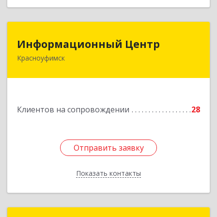
Информационный Центр
Информационный Центр
Красноуфимск
623300, Свердловская обл, Красноуфимск г,
Мизерова ул, дом № 112А
Подробнее
Клиентов на сопровождении
28
Отправить заявку
Отправить заявку
Показать контакты
Назад