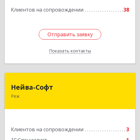
Подробнее
Клиентов на сопровождении
38
Отправить заявку
Отправить заявку
Показать контакты
Назад
Нейва-Софт
Нейва-Софт
Реж
623750, Свердловская обл, Режевской р-н, Реж
г, Ленина ул, дом № 76/1, оф.1
Подробнее
Клиентов на сопровождении
3