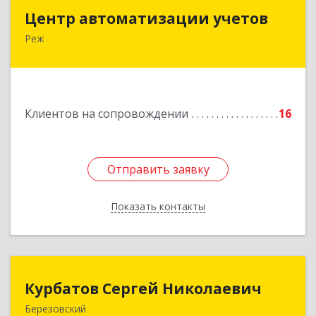
Центр автоматизации учетов
Центр автоматизации учетов
Реж
623750, Свердловская обл, Режевской р-н, Реж
г, Энгельса ул, дом № 6 А
Подробнее
Клиентов на сопровождении
16
Отправить заявку
Отправить заявку
Показать контакты
Назад
Курбатов Сергей Николаевич
Курбатов Сергей Николаевич
Березовский
623 701, 623701, Свердловская обл,