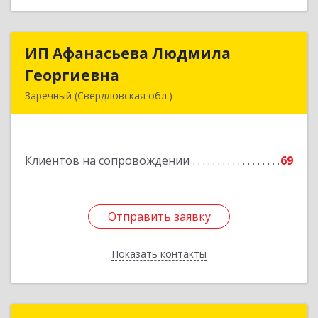
ИП Афанасьева Людмила
ИП Афанасьева Людмила
Георгиевна
Георгиевна
Заречный (Свердловская обл.)
624250, Свердловская обл, Заречный г,
Алещенкова ул, дом № 4, кв.46
Клиентов на сопровождении
69
Подробнее
Отправить заявку
Отправить заявку
Показать контакты
Назад