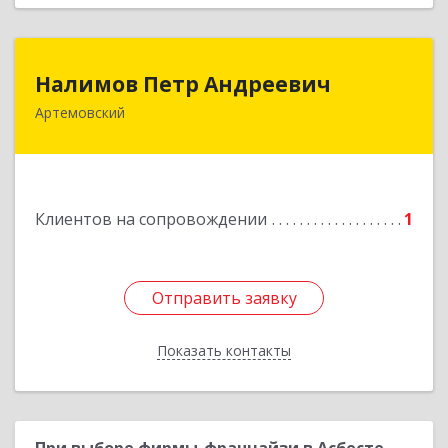
Налимов Петр Андреевич
Налимов Петр Андреевич
Артемовский
623780, Свердловская обл, Артемовский г,
Добролюбова ул, дом № 25
Подробнее
Клиентов на сопровождении
1
Отправить заявку
Отправить заявку
Показать контакты
Назад