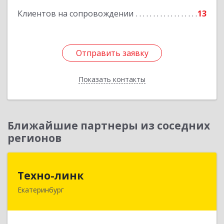
Клиентов на сопровождении
13
Отправить заявку
Отправить заявку
Показать контакты
Назад
Ближайшие партнеры из соседних
регионов
Техно-линк
Техно-линк
Екатеринбург
620000, Свердловская обл, Екатеринбург г,
Основинская ул, строение 10, оф.1116