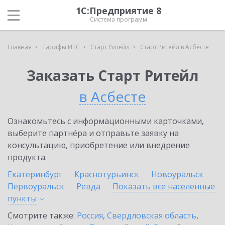
1С:Предприятие 8
Система программ
Главная
Тарифы ИТС
Старт Ритейл
Старт Ритейл в Асбесте
Заказать Старт Ритейл
в Асбесте
Ознакомьтесь с информационными карточками,
выберите партнёра и отправьте заявку на
консультацию, приобретение или внедрение
продукта.
Екатеринбург
Краснотурьинск
Новоуральск
Первоуральск
Ревда
Показать все населенные
пункты
Смотрите также:
Россия
,
Свердловская область
,