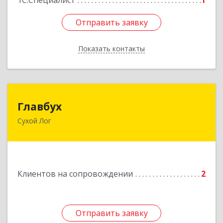
1С:Специалист
1
Отправить заявку
Отправить заявку
Показать контакты
Назад
Главбух
Главбух
Сухой Лог
624800, Свердловская обл, Сухой Лог г,
Артиллеристов ул, дом № 41, кв.28
Подробнее
Клиентов на сопровождении
2
Отправить заявку
Отправить заявку