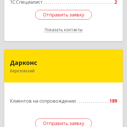
1С:Специалист
2
Отправить заявку
Отправить заявку
Показать контакты
Назад
Дарконс
Дарконс
Березовский
623700, Свердловская обл, Березовский г,
Строителей ул, дом № 4, оф.418
Подробнее
Клиентов на сопровождении
189
Отправить заявку
Отправить заявку