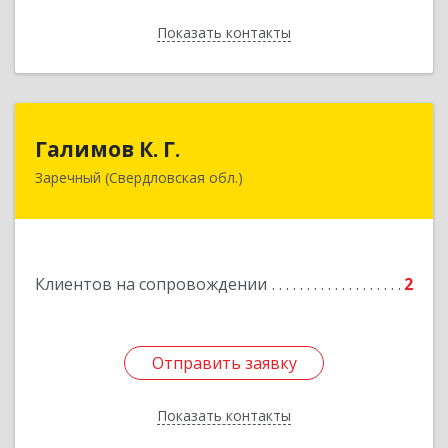
Показать контакты
Назад
Галимов К. Г.
Галимов К. Г.
Заречный (Свердловская обл.)
Свердловская обл, г. Заречный, ул. Кузнецова,
д.24, оф.72
Подробнее
Клиентов на сопровождении
2
Отправить заявку
Отправить заявку
Показать контакты
Назад