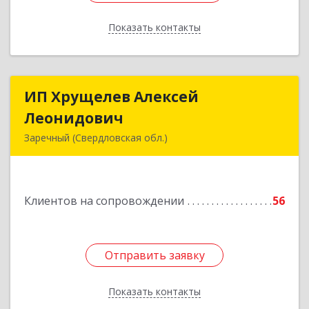
Показать контакты
Назад
ИП Хрущелев Алексей
ИП Хрущелев Алексей
Леонидович
Леонидович
Заречный (Свердловская обл.)
624250, Свердловская обл, Заречный г,
Курчатова ул, дом № 27/2, кв.57
Клиентов на сопровождении
56
Подробнее
Отправить заявку
Отправить заявку
Показать контакты
Назад