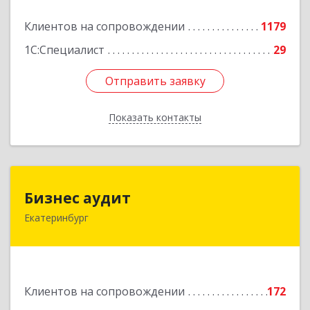
Подробнее
Клиентов на сопровождении
1179
1С:Специалист
29
Отправить заявку
Отправить заявку
Показать контакты
Назад
Бизнес аудит
Бизнес аудит
Екатеринбург
620062, Свердловская обл, Екатеринбург г,
Гагарина ул, дом № 14, оф.908
Подробнее
Клиентов на сопровождении
172